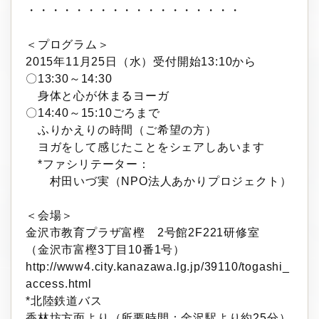
・・・・・・・・・・・・・・・・・・
＜プログラム＞
2015年11月25日（水）受付開始13:10から
〇13:30～14:30
身体と心が休まるヨーガ
〇14:40～15:10ごろまで
ふりかえりの時間（ご希望の方）
ヨガをして感じたことをシェアしあいます
*ファシリテーター：
村田いづ実（NPO法人あかりプロジェクト）
＜会場＞
金沢市教育プラザ富樫 2号館2F221研修室
（金沢市富樫3丁目10番1号）
http://www4.city.kanazawa.lg.jp/39110/togashi_
access.html
*北陸鉄道バス
香林坊方面より（所要時間：金沢駅より約25分）