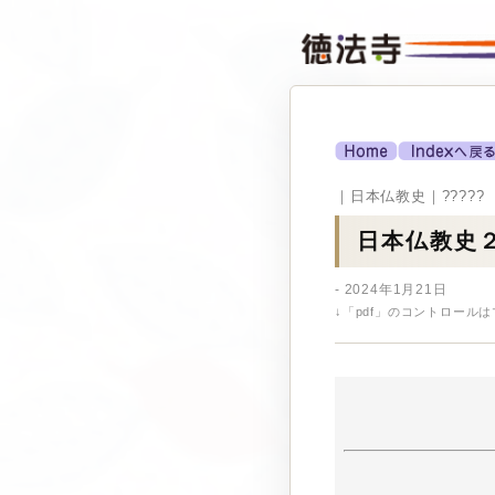
｜日本仏教史｜?????
日本仏教史２
- 2024年1月21日
↓「pdf」のコントロール