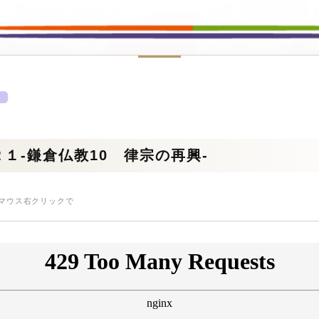
１‐鎌倉仏教10 律宗の再興-
はマウス右クリックで