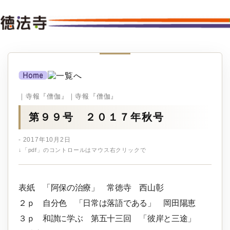
｜寺報『僧伽』｜寺報『僧伽』
第９９号 ２０１７年秋号
- 2017年10月2日
↓「pdf」のコントロールはマウス右クリックで
表紙 「阿保の治療」 常徳寺 西山彰
２ｐ 自分色 「日常は落語である」 岡田陽恵
３ｐ 和讃に学ぶ 第五十三回 「彼岸と三途」