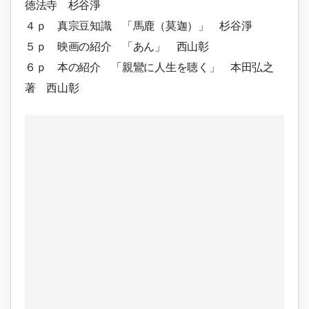
徳法寺 杉谷淨
４ｐ 真宗豆知識 「馬鹿（莫迦）」 杉谷淨
５ｐ 映画の紹介 「あん」 西山彰
６ｐ 本の紹介 「親鸞に人生を聴く」 本田弘之
著 西山彰