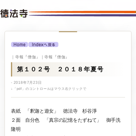
｜寺報『僧伽』｜寺報『僧伽』
第１０２号 ２０１８年夏号
- 2018年7月23日
↓「pdf」のコントロールはマウス右クリックで
表紙 「釈迦と遊女」 徳法寺 杉谷淨
２面 自分色 「真宗の記憶をたずねて」 御手洗
隆明