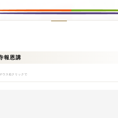
法寺報恩講
はマウス右クリックで