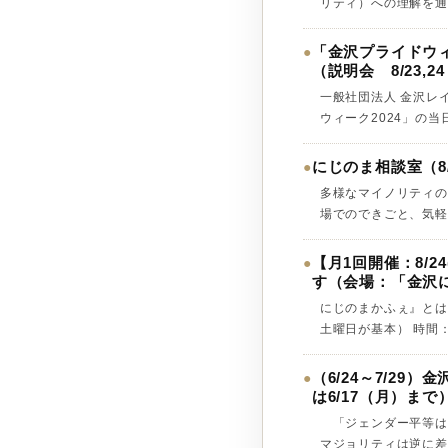
リティ）への理解を通じ
「金沢プライドウィー
●
（説明会 8/23
一般社団法人 金沢レイ
ウィーク2024」の当
にじのま相談室（8/23(
●
多様なマイノリティの
場でのできごと、気軽に相
【月1回開催：8/24
●
す（会場：「金沢
にじのまかふぇ』とは
土曜日が基本） 時間：1
（6/24～7/2
●
は6/17（月）まで
「ジェンダー平等は
マジョリティは逆に差別