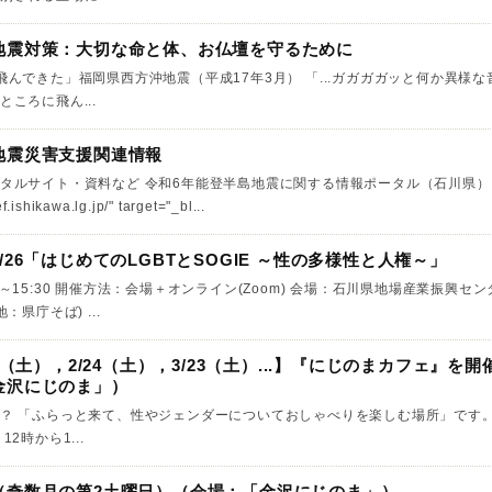
地震対策：大切な命と体、お仏壇を守るために
飛んできた」福岡県西方沖地震（平成17年3月） 「...ガガガガッと何か異様
ころに飛ん...
地震災害支援関連情報
タルサイト・資料など 令和6年能登半島地震に関する情報ポータル（石川県） 
f.ishikawa.lg.jp/" target="_bl...
26「はじめてのLGBTとSOGIE ～性の多様性と人権～」
4:00～15:30 開催方法：会場＋オンライン(Zoom) 会場：石川県地場産業振興セ
：県庁そば) ...
7（土），2/24（土），3/23（土）...】『にじのまカフェ』を開
金沢にじのま」）
？ 「ふらっと来て、性やジェンダーについておしゃべりを楽しむ場所」です。
2時から1...
（奇数月の第2土曜日）（会場：「金沢にじのま」）