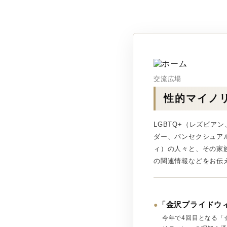
交流広場
性的マイノ
LGBTQ+（レズビ
ダー、パンセクシュア
ィ）の人々と、その家
の関連情報などをお伝
「金沢プライドウィー
●
今年で4回目となる「