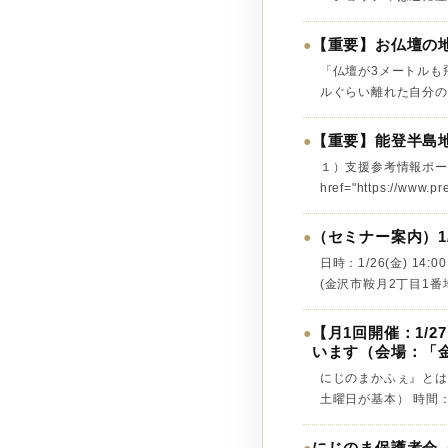
【重要】お仏壇の
●
「仏壇が3メートルも
ルぐらい離れた自分のと
【重要】能登半島
●
１）支援参考情報ポー
href="https://www.pre
（セミナー案内）1/
●
日時：1/26(金) 1
(金沢市鞍月2丁目1番地
【月1回開催：1/2
●
います（会場：「
にじのまかふぇ』とは
土曜日が基本） 時間：1
にじのま保護者会