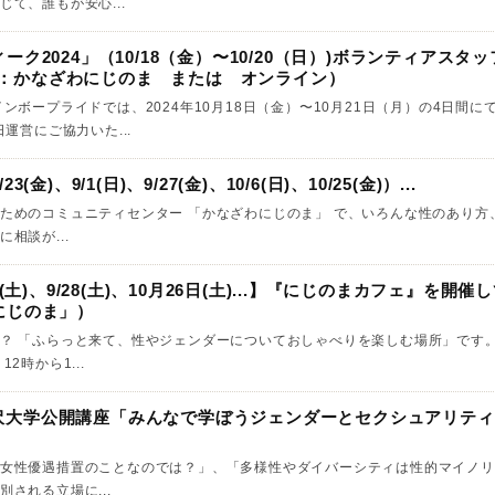
て、誰もが安心...
ク2024」（10/18（金）〜10/20（日）)ボランティアスタ
,24：かなざわにじのま または オンライン）
ンボープライドでは、2024年10月18日（金）〜10月21日（月）の4日間
日運営にご協力いた...
金)、9/1(日)、9/27(金)、10/6(日)、10/25(金)）...
ためのコミュニティセンター 「かなざわにじのま」 で、いろんな性のあり方
談が...
(土)、9/28(土)、10月26日(土)...】『にじのまカフェ』を開催
にじのま」）
？ 「ふらっと来て、性やジェンダーについておしゃべりを楽しむ場所」です。
2時から1...
9）金沢大学公開講座「みんなで学ぼうジェンダーとセクシュアリテ
）
女性優遇措置のことなのでは？」、「多様性やダイバーシティは性的マイノリ
される立場に...