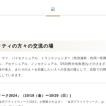
リティの方々の交流の場
アン、ゲイ、バイセクシュアル、トランスジェンダー（性別違和・性同一性
ル、アセクシュアル、ノンセクシュアル、DSD(性分化疾患)などのさま
族や友人、またその人々を応援したい人々の交流の場として、北陸での
えしていきます。
ク2024」（10/18（金）〜10/20（日）)
金沢プライドウィーク2023」が開催されます！ 「金沢プライドウィーク」は、