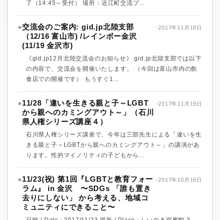
了（14:45～受付） 場所：近江町交流プ...
交流会のご案内: gid.jp北陸支部
●
-2017年11月19日
（12/16 富山市) /レインボー金沢
(11/19 金沢市)
《gid.jp12月北陸交流会のお知らせ》 gid.jp北陸支部では以下
の内容で、交流会を開催いたします。 （今回は富山市内の飲
食店での開催です） もうすぐ1...
11/28「違いを生きる親と子～LGBT
●
-2017年11月19日
から親へのカミングアウト～」（石川
県人権シリーズ講座４）
石川県人権シリーズ講座で、今年は三部先生による「違いを生
きる親と子～LGBTから親へのカミングアウト～」の講演があ
ります。性的マイノリティの子どもから...
11/23(祝) 第1回『LGBTと教育フォー
●
-2017年10月16日
ラム』 in 金沢 〜SDGs 「誰も置き
去りにしない」 から考える、地域コ
ミュニティにできること〜