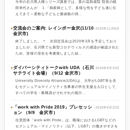
今年の石川県人権シリーズ講座では、菜の花助産院 院長の植
田幸代さんが 1.「助産師として、多様な性を子ども達に伝
えてきて～柔軟な子どもと価値観の揺...
交流会のご案内: レインボー金沢(11/10
●
-2019年11月6日
金沢市)
終了しました。 ＊ 次回交流会は2020年3月を予定しており
ましたが、石川県でも新型コロナウィルスの感染が確認された
ため、皆様の安全を考慮致しました結...
ダイバーシティトークwith UDA（石川
●
-2019年8月23日
サテライト会場）（9/12 金沢市）
University Diversity Alliance(UDA)は、大学がLGBT等を含
むセクシュアルマイノリティ当事者の学生支援を入口として、
すべての学生・教職員がそれぞれの能力...
「work with Pride 2019」プレセッシ
●
-2019年8月22日
ョン （9/9 金沢市）
任意団体「work with Pride」は、職場におけるLGBTなどの
セクシュアル・マイノリティ（以下、LGBT）の働きやすさを