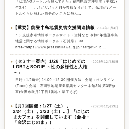
「仏壇が3メートルも飛んできた」福岡県西方沖地震（平成17
年3月） 「...ガガガガッと何か異様な音がして、仏壇が3メー
トルぐらい離れた自分のところに飛ん...
【重要】能登半島地震災害支援関連情報
●
-2024年1月4日
１）支援参考情報ポータルサイト・資料など 令和6年能登半島
地震に関する情報ポータル（石川県） <a
href="https://www.pref.ishikawa.lg.jp/" target="_bl...
（セミナー案内）1/26「はじめての
●
-2023年12月30日
LGBTとSOGIE ～性の多様性と人権
～」
日時：1/26(金) 14:00～15:30 開催方法：会場＋オンライン
(Zoom) 会場：石川県地場産業振興センター本館3階 第3研修
室(金沢市鞍月2丁目1番地：県庁そば) ...
【月1回開催：1/27（土），
●
-2023年12月23日
2/24（土），3/23（土）...】『にじの
まカフェ』を開催しています（会場：
「金沢にじのま」）