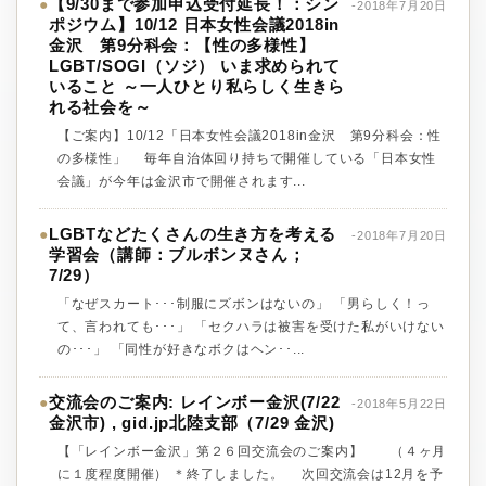
【9/30まで参加申込受付延長！：シン
●
-2018年7月20日
ポジウム】10/12 日本女性会議2018in
金沢 第9分科会：【性の多様性】
LGBT/SOGI（ソジ） いま求められて
いること ～一人ひとり私らしく生きら
れる社会を～
【ご案内】10/12「日本女性会議2018in金沢 第9分科会：性
の多様性」 毎年自治体回り持ちで開催している「日本女性
会議」が今年は金沢市で開催されます...
LGBTなどたくさんの生き方を考える
●
-2018年7月20日
学習会（講師：ブルボンヌさん；
7/29）
「なぜスカート･･･制服にズボンはないの」 「男らしく！っ
て、言われても･･･」 「セクハラは被害を受けた私がいけない
の･･･」 「同性が好きなボクはヘン･･...
交流会のご案内: レインボー金沢(7/22
●
-2018年5月22日
金沢市) , gid.jp北陸支部（7/29 金沢)
【「レインボー金沢」第２６回交流会のご案内】 （４ヶ月
に１度程度開催） ＊終了しました。 次回交流会は12月を予