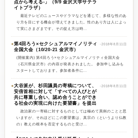
点から考える-」（9/9 金沢大学サテラ
イトプラザ）
最近テレビのニュースやドラマなどを通じて、多様な性のあ
り方を目にする機会が増えてきました。性のあり方は人によっ
て実にさまざまです。その捉え方は時...
第4回ろう×セクシュアルマイノリティ
●
-2018年8月11日
全国大会（10/20-21 金沢市）
(開催案内) 第4回ろう×セクシュアルマイノリティ全国大会
（石川県金沢市）の内容が発表されました。 参加申し込みも
スタートしております。参加者条件に...
大谷派が、杉田議員の寄稿について、
●
-2018年8月11日
安倍首相に対して「すべての人びとが
共に尊重し合い、認め合うことができ
る社会の実現に向けた要望書」を提出
政治家の一寄稿に対するものとしては極めて異例のことと思
いますが、それほどにこの要望書は、真宗の（というより仏教
の）教えの根本を否定するものと受け...