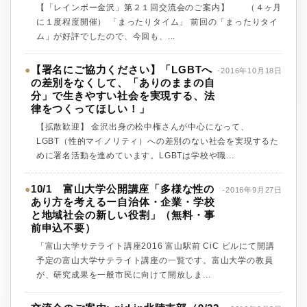
【「レインボー金沢」第２１回交流会のご案内】 （４ヶ月
に１度程度開催） 「まったりタイム」 前回の「まったりタイ
ム」が好評でしたので、今回も、...
【署名にご協力ください】「LGBTへ
●
-2016年10月18日
の差別をなくして、「ありのままの自
分」で生きやすい社会を実現する、法
律をつくってほしい！」
【拡散歓迎】 金沢出身の松中権さんが中心になって、
LGBT（性的マイノリティ）への差別のない社会を実現するた
めに署名活動を進めています。LGBTは学校や職...
10/1 富山大学公開講座「多様な性の
●
-2016年9月27日
あり方を考えるー自治体・企業・学校
と地域社会の新しい役割」（無料・事
前申込不要）
「富山大学サテライト講座2016 富山駅前 CiC ビルにて開講
予定の富山大学サテライト講座の一覧です。富山大学の教員
が、研究成果を一般市民に向けて開放しま...