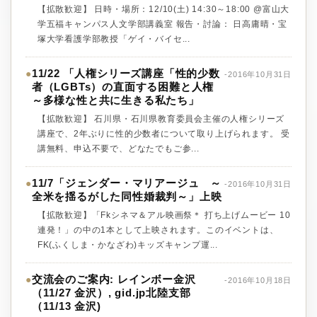
【拡散歓迎】 日時・場所：12/10(土) 14:30～18:00 @富山大
学五福キャンパス人文学部講義室 報告・討論： 日高庸晴・宝
塚大学看護学部教授「ゲイ・バイセ...
11/22 「人権シリーズ講座「性的少数
●
-2016年10月31日
者（LGBTs）の直面する困難と人権
～多様な性と共に生きる私たち」
【拡散歓迎】 石川県・石川県教育委員会主催の人権シリーズ
講座で、2年ぶりに性的少数者について取り上げられます。 受
講無料、申込不要で、どなたでもご参...
11/7「ジェンダー・マリアージュ ～
●
-2016年10月31日
全米を揺るがした同性婚裁判～」上映
【拡散歓迎】「Fkシネマ＆アル映画祭＊ 打ち上げムービー 10
連発！」の中の1本として上映されます。このイベントは、
FK(ふくしま・かなざわ)キッズキャンプ運...
交流会のご案内: レインボー金沢
●
-2016年10月18日
（11/27 金沢）, gid.jp北陸支部
（11/13 金沢)