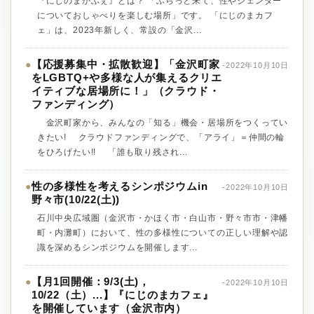
『にじのまかふぇ』とは？ 「ふらっと来て、性やジェンダー
についておしゃべりを楽しむ場所」です。 「にじのまカフ
ェ」は、2023年新しく、常設の「金沢...
【応援募集中・拡散歓迎】「金沢町家
●
-2022年10月10日
をLGBTQ+や多様な人が集えるクリエ
イティブな居場所に！」（クラウド・
ファンディング）
金沢町家から、みんなの「知る」機会・居場所をつくってい
きたい! クラウドファンディングで、「アライ」＝仲間の輪
をひろげたい!! 「誰も取り残され...
性の多様性を考えるシンポジウムin
●
-2022年10月10日
野々市(10/22(土))
石川中央広域圏（金沢市・かほく市・白山市・野々市市・津幡
町・内灘町）において、性の多様性についての正しい理解や認
識を深めるシンポジウムを開催します...
【月1回開催：9/3(土)，
●
-2022年10月10日
10/22（土）...】『にじのまカフェ』
を開催しています（金沢市内）