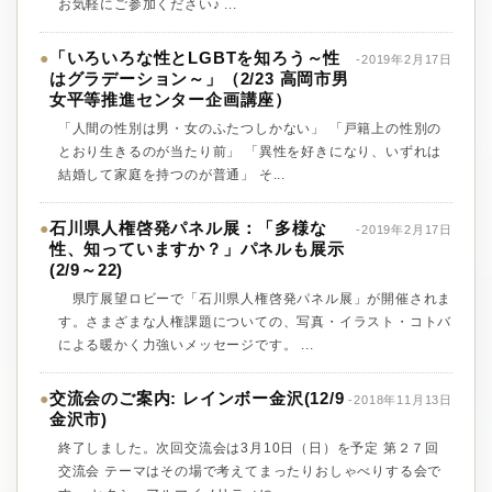
お気軽にご参加ください♪ ...
「いろいろな性とLGBTを知ろう～性
●
-2019年2月17日
はグラデーション～」（2/23 高岡市男
女平等推進センター企画講座）
「人間の性別は男・女のふたつしかない」 「戸籍上の性別の
とおり生きるのが当たり前」 「異性を好きになり、いずれは
結婚して家庭を持つのが普通」 そ...
石川県人権啓発パネル展：「多様な
●
-2019年2月17日
性、知っていますか？」パネルも展示
(2/9～22)
県庁展望ロビーで「石川県人権啓発パネル展」が開催されま
す。さまざまな人権課題についての、写真・イラスト・コトバ
による暖かく力強いメッセージです。 ...
交流会のご案内: レインボー金沢(12/9
●
-2018年11月13日
金沢市)
終了しました。次回交流会は3月10日（日）を予定 第２７回
交流会 テーマはその場で考えてまったりおしゃべりする会で