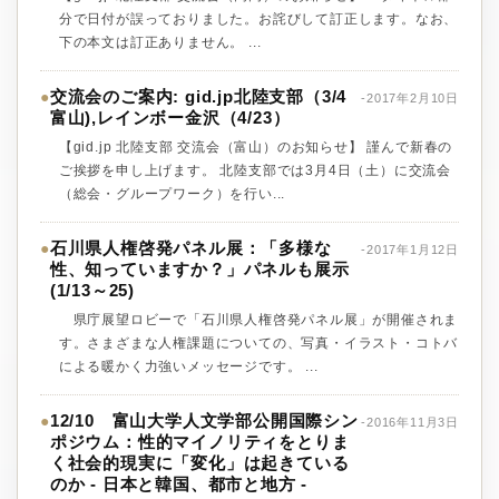
分で日付が誤っておりました。お詫びして訂正します。なお、
下の本文は訂正ありません。 ...
交流会のご案内: gid.jp北陸支部（3/4
●
-2017年2月10日
富山),レインボー金沢（4/23）
【gid.jp 北陸支部 交流会（富山）のお知らせ】 謹んで新春の
ご挨拶を申し上げます。 北陸支部では3月4日（土）に交流会
（総会・グループワーク）を行い...
石川県人権啓発パネル展：「多様な
●
-2017年1月12日
性、知っていますか？」パネルも展示
(1/13～25)
県庁展望ロビーで「石川県人権啓発パネル展」が開催されま
す。さまざまな人権課題についての、写真・イラスト・コトバ
による暖かく力強いメッセージです。 ...
12/10 富山大学人文学部公開国際シン
●
-2016年11月3日
ポジウム：性的マイノリティをとりま
く社会的現実に「変化」は起きている
のか - 日本と韓国、都市と地方 -