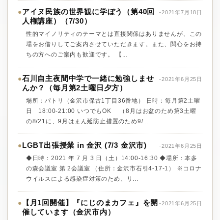
アイヌ民族の世界観に学ぼう（第40回
●
-2021年7月18日
人権講座）（7/30）
性的マイノリティのテーマとは直接関係はありませんが、この
場をお借りしてご案内させていただきます。また、関心をお持
ちの方へのご案内も歓迎です。 【...
石川自主夜間中学で一緒に勉強しませ
●
-2021年6月25日
んか？（毎月第2土曜日夕方）
場所：パトリ（金沢市保古1丁目36番地） 日時：毎月第2土曜
日 18:00-21:00 いつでもOK （8月はお盆のため第3土曜
の8/21に、9月はまん延防止措置のため9/...
LGBT出張授業 in 金沢 (7/3 金沢市)
●
-2021年6月25日
◆日時：2021 年 7 月 3 日（土）14:00-16:30 ◆場所：本多
の森会議室 第 2会議室 （住所：金沢市石引4-17-1） ※コロナ
ウイルスによる感染症対策のため、リ...
【月1回開催】『にじのまカフェ』を開
●
-2021年6月25日
催しています（金沢市内）