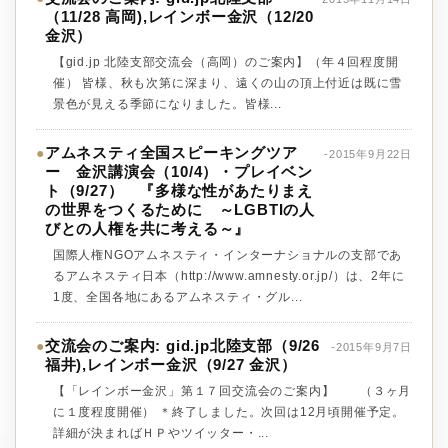
（11/28 高岡),レインボー金沢（12/20
金沢）
【gid.jp 北陸支部交流会（高岡）のご案内】（年４回程度開
催） 皆様、秋も次第に深まり、遠くの山の頂上付近は既に雪
景色が見える季節になりました。皆様...
アムネスティ全国スピーキングツア
●
-2015年9月22日
ー 金沢講演会（10/4）・プレイベン
ト（9/27） 『多様な性があたりまえ
の世界をつくるために ～LGBTIの人
びとの人権を共に考える～』
国際人権NGOアムネスティ・インターナショナルの支部であ
るアムネスティ日本（http://www.amnesty.or.jp/）は、2年に
1度、全国各地にあるアムネスティ・グル...
交流会のご案内: gid.jp北陸支部（9/26
●
-2015年9月7日
福井),レインボー金沢（9/27 金沢）
【「レインボー金沢」第１７回交流会のご案内】 （３ヶ月
に１度程度開催） ＊終了しました。次回は12月頃開催予定。
詳細が決まればＨＰやツイッター・...