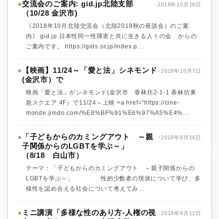
交流会のご案内: gid.jp北陸支部
●
-2018年10月16日
（10/28 金沢市)
《2018年10月北陸交流会（北陸2018秋の座談会）のご案
内》 gid.jp 日本性同一性障害と共に生きる人々の会 からの
ご案内です。 https://gids.or.jp/index.p...
【映画】11/24～「愛と法」シネモンド
●
-2018年10月7日
(金沢市）で
映画「愛と法」がシネモンド(金沢市 香林坊2-1-1 香林坊東
急スクエア 4F）で11/24～上映 <a href="https://cine-
monde.jimdo.com/%E8%BF%91%E6%97%A5%E4%...
「子どもからのカミングアウト ～親
●
-2018年8月16日
子関係からのLGBTを学ぶ～」
（8/18 白山市）
テーマ：「子どもからのカミングアウト ～親子関係からの
LGBTを学ぶ～」 性的少数者の現状について学び、多
様性を認め合える社会について考えてみ...
ミニ講演「多様な性のあり方-人権の視
●
-2018年8月12日