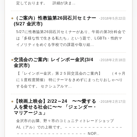
定しております。 詳細が決ま...
（ご案内）性教協第26回石川セミナー
●
-2018年5月22日
(5/27 金沢市)
5/27に性教協第26回石川セミナーがあり、午前の第3分科会で
は「多様な性で生きる私たち」という題で、LGBTs・性的マ
イノリティをめぐる学校での課題や取り組...
交流会のご案内: レインボー金沢(3/4
●
-2018年2月18日
金沢市)
【「レインボー金沢」第２５回交流会のご案内】 （４ヶ月
に１度程度開催） 特にテーマをきめずにまったりおしゃべり
する会です。 セクシュアルマ...
【映画上映会】2/22～24 〜〜愛する
●
-2018年2月17日
人を愛せる社会に〜〜 「ジェンダー・
マリアージュ」
金沢市のお隣、野々市のコミュニティトレードショップ
AL（アル）での上映です。－－－－－－－－－－－－－－－
－－－－－－－－－－－－－－－－－－ NOP...