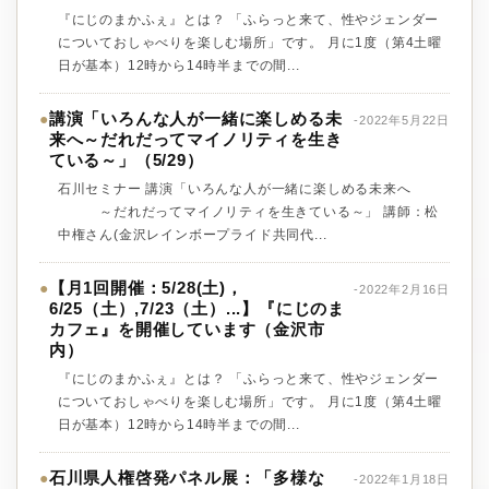
『にじのまかふぇ』とは？ 「ふらっと来て、性やジェンダー
についておしゃべりを楽しむ場所」です。 月に1度（第4土曜
日が基本）12時から14時半までの間...
講演「いろんな人が一緒に楽しめる未
●
-2022年5月22日
来へ～だれだってマイノリティを生き
ている～」（5/29）
石川セミナー 講演「いろんな人が一緒に楽しめる未来へ
～だれだってマイノリティを生きている～」 講師：松
中権さん(金沢レインボープライド共同代...
【月1回開催：5/28(土)，
●
-2022年2月16日
6/25（土）,7/23（土）...】『にじのま
カフェ』を開催しています（金沢市
内）
『にじのまかふぇ』とは？ 「ふらっと来て、性やジェンダー
についておしゃべりを楽しむ場所」です。 月に1度（第4土曜
日が基本）12時から14時半までの間...
石川県人権啓発パネル展：「多様な
●
-2022年1月18日