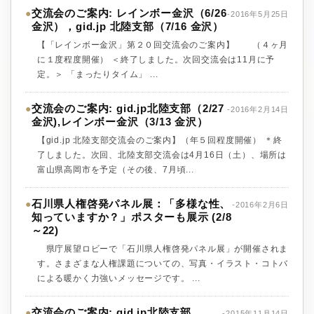
交流会のご案内: レインボー金沢（6/26
●
-2016年5月25日
金沢），gid.jp 北陸支部（7/16 金沢）
【「レインボー金沢」第２０回交流会のご案内】 （４ヶ月
に１度程度開催） ＜終了しました。次回交流会は11月に予
定。＞ 「まったりタイム」 ...
交流会のご案内: gid.jp北陸支部（2/27
●
-2016年2月14日
金沢),レインボー金沢（3/13 金沢）
【gid.jp 北陸支部交流会のご案内】（年５回程度開催） ＊終
了しました。次回、北陸支部交流会は4月16日（土）、場所は
富山県高岡市を予定（その後、7月頃...
石川県人権啓発パネル展：「多様な性、
●
-2016年2月6日
知っていますか？」ポスターも展示 (2/8
～22)
県庁展望ロビーで「石川県人権啓発パネル展」が開催されま
す。さまざまな人権課題についての、写真・イラスト・コトバ
による暖かく力強いメッセージです。 ...
交流会のご案内: gid.jp北陸支部
●
-2015年11月14日