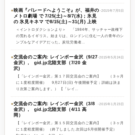
映画『パレードへようこそ』が、福井の
●
-2015年7月5日
メトロ劇場 で 7/25(土)～8/7(水)；氷見
の 氷見キネマ で8/15(土)～31(月) 上映
＜イントロダクションより＞ 「1984年、サッチャー政権下
の荒れるイギリス。始まりは、ロンドンに住む一人の青年のシ
ンプルなアイデアだった。炭坑労働者...
交流会のご案内: レインボー金沢（9/27
●
-2015年5月24日
金沢）, gid.jp北陸支部（7/20 金
沢)
【「レインボー金沢」第１７回交流会のご案内】 （３ヶ月
に１度程度開催） 9月27日(日) 午後開催予定；詳細は決ま
り次第ご案内します。） 【「レイ...
交流会のご案内: レインボー金沢（3/8
●
-2015年1月23日
金沢）, gid.jp北陸支部（4/11 高
岡）
【「レインボー金沢」第１５回交流会のご案内】 （３ヶ月
に１度程度開催） （終了しました.次回は6月頃開催予定）