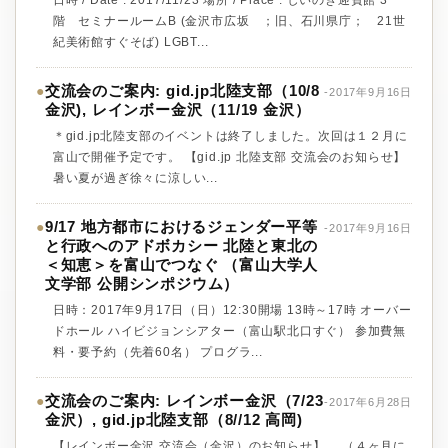
日時 / Date : 2017/11/23 場所 / Place : しいのき迎賓館 3
階 セミナールームB (金沢市広坂 ；旧、石川県庁； 21世
紀美術館すぐそば) LGBT...
交流会のご案内: gid.jp北陸支部（10/8
●
-2017年9月16日
金沢), レインボー金沢（11/19 金沢）
＊gid.jp北陸支部のイベントは終了しました。次回は１２月に
富山で開催予定です。 【gid.jp 北陸支部 交流会のお知らせ】
暑い夏が過ぎ徐々に涼しい...
9/17 地方都市におけるジェンダー平等
●
-2017年9月16日
と行政へのアドボカシー 北陸と東北の
＜知恵＞を富山でつなぐ （富山大学人
文学部 公開シンポジウム）
日時：2017年9月17日（日）12:30開場 13時～17時 オーバー
ドホール ハイビジョンシアター（富山駅北口すぐ） 参加費無
料・要予約（先着60名） プログラ...
交流会のご案内: レインボー金沢（7/23
●
-2017年6月28日
金沢）, gid.jp北陸支部（8//12 高岡)
【レインボー金沢 交流会（金沢）のお知らせ】 （４ヶ月に