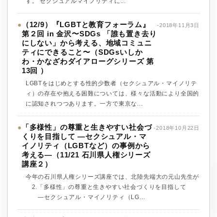
す。 セクシュアルマイノリティに...
（12/9）『LGBTと教育フォーラム』
●
-2018年11月3日
第２回 in 金沢〜SDGs 「誰も置き去り
にしない」から考える、地域コミュニ
ティにできること〜（SDGsいしか
わ・かなざわダイアローグシリーズ 第
13回 ）
LGBTをはじめとする性的少数者（セクシュアル・マイノリテ
ィ）の存在や抱える困難については、様々な活動により全国的
に認知されつつあります。一方で東京な...
「多様性」の尊重と生きやすい社会づ
●
-2018年10月22日
くりを目指して ―セクシュアル・マ
イノリティ（LGBTなど）の事例から
考える―（11/21 石川県人権シリーズ
講座２）
今年の石川県人権シリーズ講座では、北陸先端大の元山先生が
2.「多様性」の尊重と生きやすい社会づくりを目指して
―セクシュアル・マイノリティ（LG...