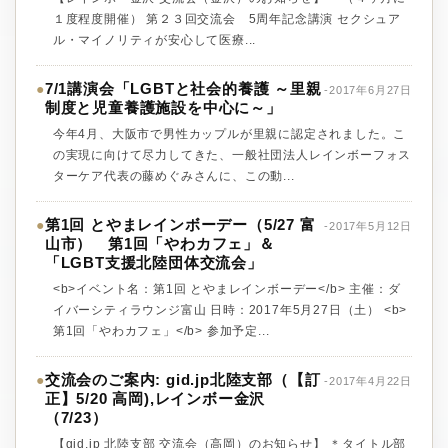
１度程度開催） 第２３回交流会 5周年記念講演 セクシュア
ル・マイノリティが安心して医療...
7/1講演会「LGBTと社会的養護 ～里親
●
-2017年6月27日
制度と児童養護施設を中心に～」
今年4月、大阪市で男性カップルが里親に認定されました。こ
の実現に向けて尽力してきた、一般社団法人レインボーフォス
ターケア代表の藤めぐみさんに、この動...
第1回 とやまレインボーデー（5/27 富
●
-2017年5月12日
山市） 第1回「やわカフェ」＆
「LGBT支援北陸団体交流会」
<b>イベント名：第1回 とやまレインボーデー</b> 主催：ダ
イバーシティラウンジ富山 日時：2017年5月27日（土） <b>
第1回「やわカフェ」</b> 参加予定...
交流会のご案内: gid.jp北陸支部（【訂
●
-2017年4月22日
正】5/20 高岡),レインボー金沢
（7/23）
【gid.jp 北陸支部 交流会（高岡）のお知らせ】 ＊タイトル部