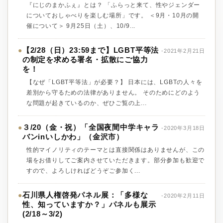
『にじのまかふぇ』とは？ 「ふらっと来て、性やジェンダー
についておしゃべりを楽しむ場所」です。 ＜9月・10月の開
催について＞ 9月25日（土）、10/9...
【2/28（日）23:59まで】LGBT平等法
●
-2021年2月21日
の制定を求める署名・拡散にご協力
を！
【なぜ「LGBT平等法」が必要？】 日本には、LGBTの人々を
差別から守るための法律がありません。 そのためにどのよう
な問題が起きているのか、ぜひご覧の上...
３/20（金・祝）「全国夜間中学キャラ
●
-2020年3月18日
バンinいしかわ」（金沢市）
性的マイノリティのテーマとは直接関係はありませんが、この
場をお借りしてご案内させていただきます。部分参加も歓迎で
すので、よろしければどうぞご参加く...
石川県人権啓発パネル展：「多様な
●
-2020年2月11日
性、知っていますか？」パネルも展示
(2/18～3/2)