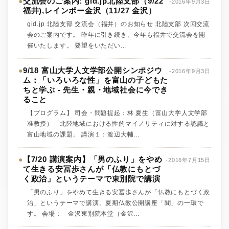
交流会のご案内: gid.jp北陸支部（9/22
●
-2016年9月3日
福井),レインボー金沢（11/27 金沢）
gid.jp 北陸支部 交流会（福井）のお知らせ 北陸支部 次回交流
会のご案内です。 昨年に引き続き、今年も福井で交流会を開
催いたします。 要望をいただい...
9/18 富山大学人文学部公開シンポジウ
●
-2016年9月3日
ム：「いろいろな性」を富山の子どもた
ちと学ぶ - 先生・親・地域社会に今でき
ること
【プログラム】 司会・問題提起：林 夏生（富山大学人文学部
准教授）「北陸地域における性的マイノリティに対する認識と
富山地域の課題」 講演１：渡辺大輔...
【7/20 講演案内】「男のふり」をやめ
●
-2016年7月15日
て生きる安冨歩さんが「仏教にもとづ
く政治」というテーマで東別院で講演
「男のふり」をやめて生きる安冨歩さんが「仏教にもとづく政
治」というテーマで講演。夏期仏教公開講座「聞」の一環で
す。 会場： 金沢東別院本堂（金沢...