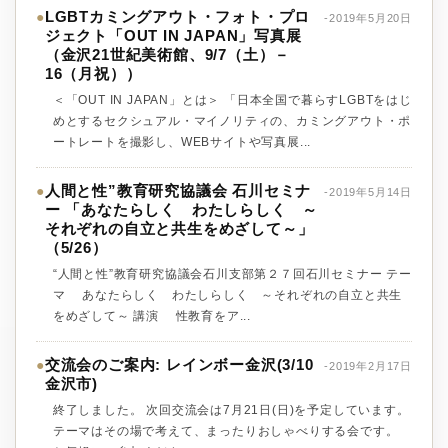
LGBTカミングアウト・フォト・プロ
●
-2019年5月20日
ジェクト「OUT IN JAPAN」写真展
（金沢21世紀美術館、9/7（土）－
16（月祝））
＜「OUT IN JAPAN」とは＞ 「日本全国で暮らすLGBTをはじ
めとするセクシュアル・マイノリティの、カミングアウト・ポ
ートレートを撮影し、WEBサイトや写真展...
人間と性”教育研究協議会 石川セミナ
●
-2019年5月14日
ー 「あなたらしく わたしらしく ～
それぞれの自立と共生をめざして～」
（5/26）
“人間と性”教育研究協議会石川支部第２７回石川セミナー テー
マ あなたらしく わたしらしく ～それぞれの自立と共生
をめざして～ 講演 性教育をア...
交流会のご案内: レインボー金沢(3/10
●
-2019年2月17日
金沢市)
終了しました。 次回交流会は7月21日(日)を予定しています。
テーマはその場で考えて、まったりおしゃべりする会です。