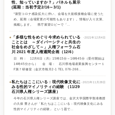
性、知っていますか？」パネルも展示
(延期：当初予定2/16～3/1)
*新型コロナ感染拡大に伴い、会場を大規模接種会場に使うた
め、延期（会場変更の可能性もあります）。情報が入り次第、
掲載します。 県庁展望ロビーで「...
「多様な性をめぐり 今求められている
●
-2021年12月4日
こととは ～ダイバーシティと共生の
社会をめざして～」人権フォーラム石
川 2021 年度人権週間企画（12/6）
日 時： 12月6日（月）15時15分～16時45分（受付開始は
14時45分から） 会 場： 石川県地場産業振興センター１
F第７研修室（金沢市鞍月2-1 TEL 076-268...
私たちはここにいる：現代映像文化に
●
-2021年11月28日
みる性的マイノリティの経験 （11/29
石川県人権シリーズ講座）
今年の石川県人権シリーズ講座では、金沢大学国際学類准教授
の久保 豊さんが「私たちはここにいる：現代映像文化にみる
性的マイノリティの経験」 という題で...