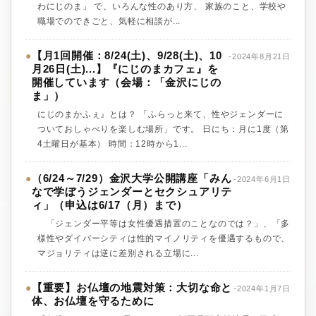
わにじのま」 で、いろんな性のあり方、 家族のこと、学校や
職場でのできごと、気軽に相談が...
【月1回開催：8/24(土)、9/28(土)、10
●
-2024年8月21日
月26日(土)...】『にじのまカフェ』を
開催しています（会場：「金沢にじの
ま」）
にじのまかふぇ』とは？ 「ふらっと来て、性やジェンダーに
ついておしゃべりを楽しむ場所」です。 日にち：月に1度（第
4土曜日が基本） 時間：12時から1...
（6/24～7/29）金沢大学公開講座「みん
●
-2024年6月1日
なで学ぼうジェンダーとセクシュアリテ
ィ」（申込は6/17（月）まで）
「ジェンダー平等は女性優遇措置のことなのでは？」、「多
様性やダイバーシティは性的マイノリティを優遇するもので、
マジョリティは逆に差別される立場に...
【重要】お仏壇の地震対策：大切な命と
●
-2024年1月7日
体、お仏壇を守るために