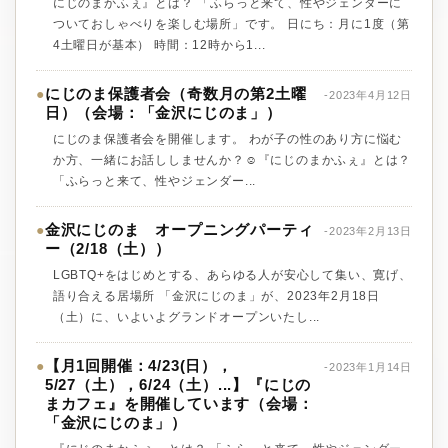
にじのまかふぇ』とは？ 「ふらっと来て、性やジェンダーに
ついておしゃべりを楽しむ場所」です。 日にち：月に1度（第
4土曜日が基本） 時間：12時から1...
にじのま保護者会（奇数月の第2土曜
●
-2023年4月12日
日）（会場：「金沢にじのま」）
にじのま保護者会を開催します。 わが子の性のあり方に悩む
か方、一緒にお話ししませんか？☺️『にじのまかふぇ』とは？
「ふらっと来て、性やジェンダー...
金沢にじのま オープニングパーティ
●
-2023年2月13日
ー（2/18（土））
LGBTQ+をはじめとする、あらゆる人が安心して集い、寛げ、
語り合える居場所 「金沢にじのま」が、2023年2月18日
（土）に、いよいよグランドオープンいたし...
【月1回開催：4/23(日），
●
-2023年1月14日
5/27（土），6/24（土）...】『にじの
まカフェ』を開催しています（会場：
「金沢にじのま」）