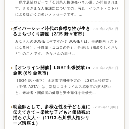
県庁展望ロビーで「石川県人権啓発パネル展」が開催されま
す。さまざまな人権課題についての、写真・イラスト・コトバ
による暖かく力強いメッセージです。 ...
ダイバーシティ時代の多様な性が生き
●
-2019年12月31日
るまちづくり講座（2/15 野々市市）
みなさんのSOGIEは何ですか？ SOGIEとは、性的指向（スキ
になる性）、性自認（ココロの性）、性表現（服装やしぐさな
ど）のことです。 みなさんの周り...
【オンライン開催】LGBT出張授業 in
●
-2019年12月31日
金沢 (8/9 金沢市)
【8/3付記・修正】 金沢市で開催予定の「LGBT出張授業」
（主催: ASTA）は、新型コロナウイルス感染症の拡大防止
と、来場者・関係者の健康と安全確保を最優先...
助産師として、多様な性を子ども達に
●
-2019年11月6日
伝えてきて～柔軟な子どもと価値観の
揺らぐ大人～（11/13 石川県人権シリ
ーズ講座１）