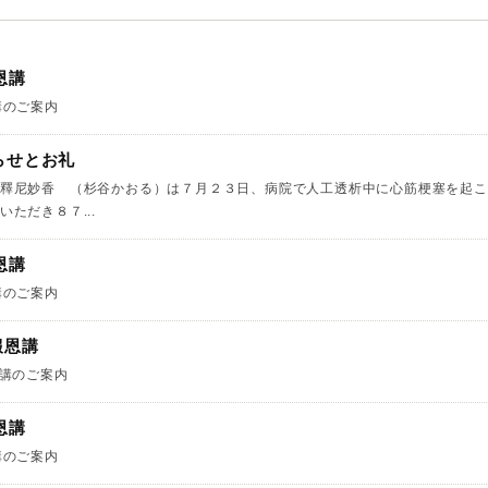
恩講
講のご案内
らせとお礼
釋尼妙香 （杉谷かおる）は７月２３日、病院で人工透析中に心筋梗塞を起こ
ただき８７...
恩講
講のご案内
報恩講
恩講のご案内
恩講
講のご案内