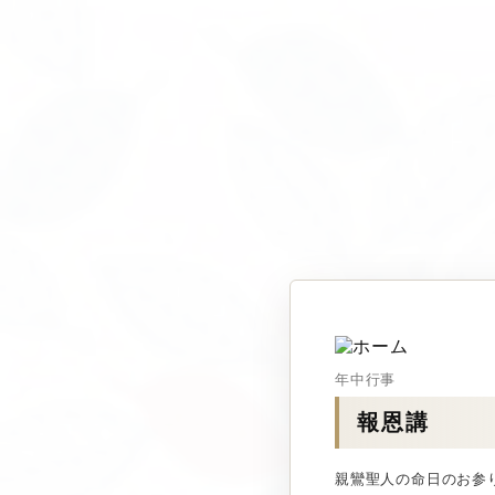
年中行事
報恩講
親鸞聖人の命日のお参