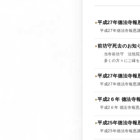
平成27年德法寺報
●
平成27年德法寺報恩
前坊守死去のお知
●
当寺前坊守 法悦院
多くの方々にご縁をい
平成27年德法寺報
●
平成27年德法寺報恩
平成2６年 德法寺
●
平成2６年 德法寺報
平成25年徳法寺報
●
平成25年徳法寺報恩