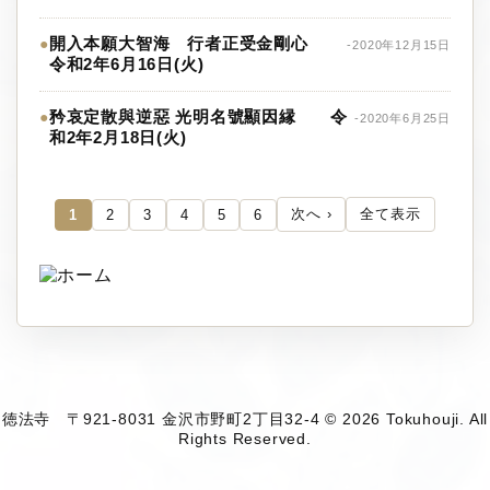
開入本願大智海 行者正受金剛心
●
-2020年12月15日
令和2年6月16日(火)
矜哀定散與逆惡 光明名號顯因縁 令
●
-2020年6月25日
和2年2月18日(火)
次へ ›
全て表示
1
2
3
4
5
6
徳法寺 〒921-8031 金沢市野町2丁目32-4 © 2026 Tokuhouji. All
Rights Reserved.