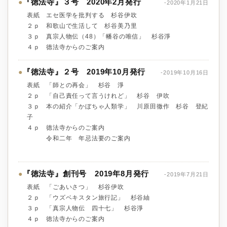
『徳法寺』３号 2020年2月発行
●
-2020年1月21日
表紙 エセ医学を批判する 杉谷伊吹
２ｐ 和歌山で生活して 杉谷美乃里
３ｐ 真宗人物伝（48）「幡谷の唯信」 杉谷淨
４ｐ 德法寺からのご案内
『徳法寺』２号 2019年10月発行
●
-2019年10月16日
表紙 「師との再会」 杉谷 淨
２ｐ 「自己責任って言うけれど」 杉谷 伊吹
３ｐ 本の紹介「かぼちゃ人類学」 川原田徹作 杉谷 登紀
子
４ｐ 德法寺からのご案内
令和二年 年忌法要のご案内
『徳法寺』創刊号 2019年8月発行
●
-2019年7月21日
表紙 「ごあいさつ」 杉谷伊吹
２ｐ 「ウズベキスタン旅行記」 杉谷紬
３ｐ 「真宗人物伝 四十七」 杉谷淨
４ｐ 徳法寺からのご案内