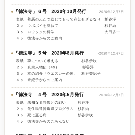
『徳法寺』６号 2020年10月発行
●
-2020年12月7日
表紙 善悪のふたつ総じてもって存知せざるなり 杉谷淨
２ｐ ウポポイを訪ねて 杉谷紬
３ｐ ロウソクの科学 大田多一
４ｐ 徳法寺からのご案内
『徳法寺』５号 2020年8月発行
●
-2020年12月7日
表紙 碑について考える 杉谷伊吹
２ｐ 真宗人物伝（49） 杉谷淨
３ｐ 本の紹介『ウエズレーの国』 杉谷登紀子
４ｐ 登紀子からのご案内
『徳法寺 ４号 2020年5月発行
●
-2020年12月7日
表紙 未知なる恐怖との戦い 杉谷淨
２ｐ 先住民遺骨返還プログラム 杉谷紬
３ｐ 死に至る病 杉谷伊吹
４ｐ 徳法寺からのごあんない