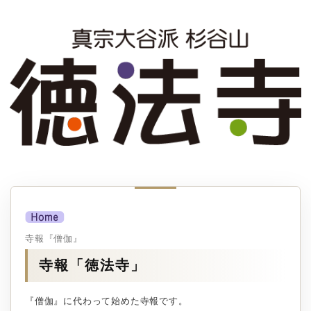
寺報『僧伽』
寺報「徳法寺」
『僧伽』に代わって始めた寺報です。