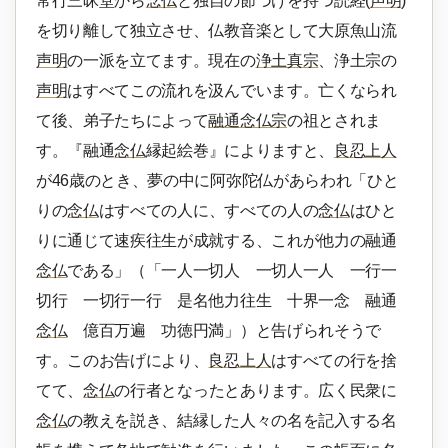
常行三昧堂から
念仏
と独自の節づけを持つ読経(
声明
)
を切り離して独立させ、仏教音楽として大原魚山流
声明
の一派を立てます。現在の
浄土真宗
、浄土宗の
声明
はすべてこの流れを汲んでいます。亡くなられ
て後、弟子たちによって
融通念仏宗
の祖とされま
す。『融通
念仏
縁起絵巻』によりますと、
良忍上人
が46歳のとき、夢の中に阿弥陀仏があらわれ「ひと
りの
念仏
はすべての人に、すべての人の
念仏
はひと
りに通じて速疾往生が成就する、これが他力の融通
念仏
である」（「一人一切人 一切人一人 一行一
切行 一切行一行 是名他力往生 十界一念 融通
念仏
億百万遍 功徳円満」）と告げられそうで
す。このお告げにより、
良忍上人
はすべての行を捨
てて、
念仏
の行者となったとあります。広く民衆に
念仏
の教えを説き、結縁した人々の名を記入する名