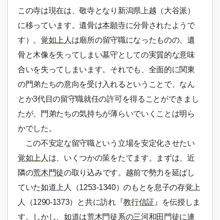
この寺は現在は、敬寺となり新潟県上越（大谷派）
に移っています。遺骨は
本願寺
に分骨されたようで
す）。
覚如上人
は廟所の留守職になったものの、遺
骨と木像を失ってしまい墓守としての実質的な意味
合いを失ってしまいます。それでも、全面的に関東
の門弟たちの意向を受け入れるということで、なん
とか3代目の留守職就任の許可を得ることができまし
たが、門弟たちの気持ちが薄らいでいくことは明ら
かでした。
この不安定な留守職という立場を安定化させたい
覚如上人
は、いくつかの策をたてます。まずは、近
隣の
荒木門徒
の取り込みです。越前で勢力を延ばし
ていた如道上人（1253-1340）のもとを息子の存覚上
人（1290-1373）と共に訪れ『
教行信証
』を伝授しま
す。しかし、如道は
荒木門徒
系の三河和田門徒に連