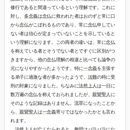
修行であると間違っているという理解です。これに
対し、
多念義
は
念仏
に救われた者はおのずと常に口
から
念仏
がこぼれるものであり、常に
念仏
申してい
ない者は信心が定まっていないことを示していると
いう理解になります。この両者の違いは、常に
念仏
を称えている者とそうでない者とですぐに区別がつ
きますから、他の
念仏
理解の相違と比べても論争の
元になりやすかったようです。特に
一念義
を主張す
る弟子に過激な者が多かったようで、
法難
の時に受
刑の対象になりました。ちなみに
法然上人
は一日に
数万遍の
念仏
を称えておられましたが、
親鸞聖人
に
そのような記録はありません。流罪になったことか
ら、
親鸞聖人
は
一念義
寄りではなかったかとも言わ
れます。
法然上人
が亡くなられると、教団はバラバラにな