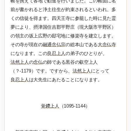
帳を携えて各地で勧進を行いました。この帳面に名
前が書かれると浄土往生が約束されるといわれ、多
くの信徒を得ます。四天王寺に参籠した時に見た霊
夢により、摂津国住吉郡平野庄（現大阪市平野区）
の領主の坂上広野の邸宅地に修楽寺を建立します。
その寺が現在の
融通念仏宗
の総本山である
大念仏寺
になります。この
良忍上人
の弟子のひとりが、
法然上人
の
念仏
の師である黒谷の叡空上人
（？-1179）です。ですから、
法然上人
にとって
良忍上人
は大先生にあたることになります。
覚鑁上人
（1095-1144）