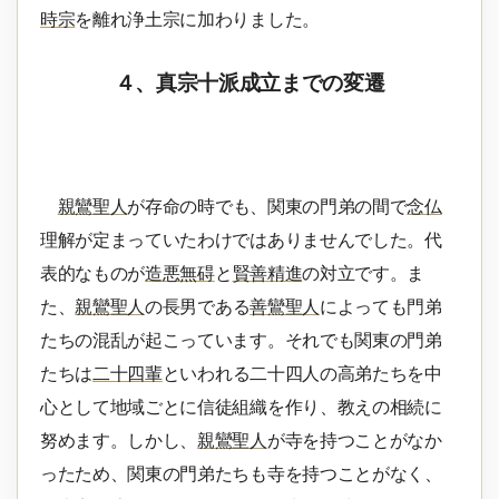
時宗
を離れ浄土宗に加わりました。
４、真宗十派成立までの変遷
親鸞聖人
が存命の時でも、関東の門弟の間で
念仏
理解が定まっていたわけではありませんでした。代
表的なものが
造悪無碍
と
賢善精進
の対立です。ま
た、
親鸞聖人
の長男である
善鸞聖人
によっても門弟
たちの混乱が起こっています。それでも関東の門弟
たちは
二十四輩
といわれる二十四人の高弟たちを中
心として地域ごとに信徒組織を作り、教えの相続に
努めます。しかし、
親鸞聖人
が寺を持つことがなか
ったため、関東の門弟たちも寺を持つことがなく、