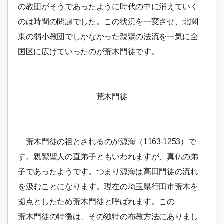
の教団がそうであったように時代の中に消えていく
のは時間の問題でした。この状況を一変させ、北関
東の弱小教団でしかなかった親鸞の法流を一気に全
国区に広げていったのが
荒木門徒
です。
荒木門徒
荒木門徒
の祖とされるのが源海（1163-1253）で
す。
親鸞聖人
の直弟子ともいわれますが、
真仏
の弟
子であったようです。つまり源海は
高田門徒
の流れ
を汲むことになります。現在の埼玉県行田市荒木を
拠点としたため
荒木門徒
と呼ばれます。この
荒木門徒
の特徴は、その独特の布教方法にありまし