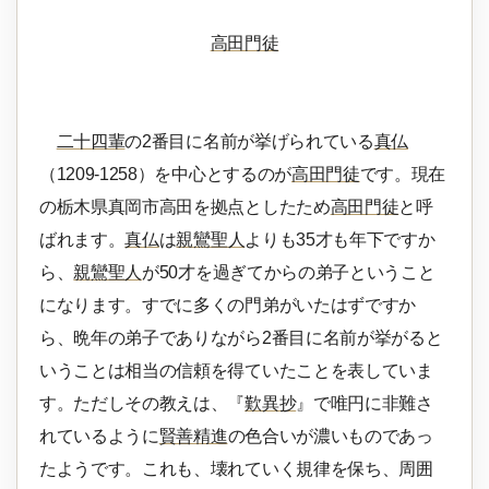
高田門徒
二十四輩
の2番目に名前が挙げられている
真仏
（1209-1258）を中心とするのが
高田門徒
です。現在
の栃木県真岡市高田を拠点としたため
高田門徒
と呼
ばれます。
真仏
は
親鸞聖人
よりも35才も年下ですか
ら、
親鸞聖人
が50才を過ぎてからの弟子ということ
になります。すでに多くの門弟がいたはずですか
ら、晩年の弟子でありながら2番目に名前が挙がると
いうことは相当の信頼を得ていたことを表していま
す。ただしその教えは、『
歎異抄
』で唯円に非難さ
れているように
賢善精進
の色合いが濃いものであっ
たようです。これも、壊れていく規律を保ち、周囲