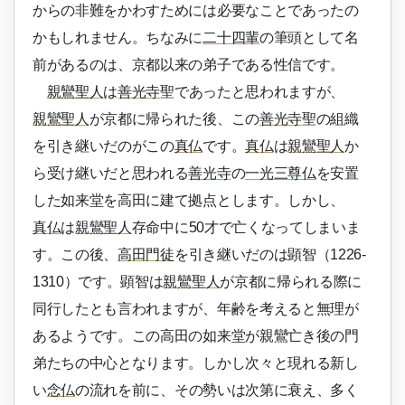
からの非難をかわすためには必要なことであったの
かもしれません。ちなみに
二十四輩
の筆頭として名
前があるのは、京都以来の弟子である性信です。
親鸞聖人
は
善光寺
聖であったと思われますが、
親鸞聖人
が京都に帰られた後、この
善光寺
聖の組織
を引き継いだのがこの
真仏
です。
真仏
は
親鸞聖人
か
ら受け継いだと思われる
善光寺
の
一光三尊仏
を安置
した如来堂を高田に建て拠点とします。しかし、
真仏
は
親鸞聖人
存命中に50才で亡くなってしまいま
す。この後、
高田門徒
を引き継いだのは顕智（1226-
1310）です。顕智は
親鸞聖人
が京都に帰られる際に
同行したとも言われますが、年齢を考えると無理が
あるようです。この高田の如来堂が親鸞亡き後の門
弟たちの中心となります。しかし次々と現れる新し
い
念仏
の流れを前に、その勢いは次第に衰え、多く