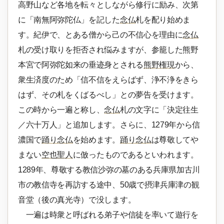
高野山など各地を転々としながら修行に励み、次第
に「南無阿弥陀仏」を記した
念仏
札を配り始めま
す。紀伊で、とある僧から己の不信心を理由に
念仏
札の受け取りを拒否され悩みますが、参籠した熊野
本宮で阿弥陀如来の垂迹身とされる
熊野権現
から、
衆生済度のため「信不信をえらばず、浄不浄をきら
はず、その札をくばるべし」との夢告を受けます。
この時から一遍と称し、
念仏
札の文字に「決定往生
／六十万人」と追加します。さらに、1279年から信
濃国で
踊り念仏
を始めます。
踊り念仏
は尊敬してや
まない
空也聖人
に倣ったものであるといわれます。
1289年、尊敬する教信沙弥の墓のある兵庫県加古川
市の教信寺を再訪する途中、50歳で摂津兵庫津の観
音堂（後の真光寺）で没します。
一遍は時衆と呼ばれる弟子や信徒を率いて遊行を