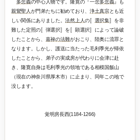
多念義
の中心人物です。隆寛の『一念
多念義
』も
親鸞聖人
が門弟たちに勧めており、
浄土真宗
とも近
しい関係にありました。
法然上人
の〚
選択集
〛を非
難した定照の〚弾選択〛を〚顕選択〛によって論破
したことから、
嘉禄の法難
がおこり、陸奥に流罪と
なります。しかし、護送に当たった毛利季光が帰依
したことから、弟子の実成房が代わりに会津に赴
き、隆寛自身は毛利季光の領地である相模国飯山
（現在の神奈川県厚木市）に止まり、同年この地で
没します。
覚明房長西(1184-1266)