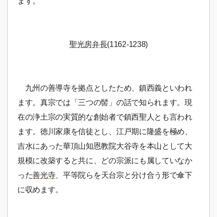
ます。
聖光房弁長
(1162-1238)
九州の善導寺を拠点としたため、鎮西義といわれ
ます。真宗では「三つの髻」の話で知られます。現
在の浄土宗の実質的な創始者で鎮西聖人とも言われ
ます。徳川家康を信徒とし、江戸期に隆盛を極め、
吉水にあった華頂山知恩教院大谷寺を本山として大
規模に改築すると共に、どの宗派にも属していなか
った
善光寺
、平等院らを天台宗と分け合う形で傘下
に収めます。