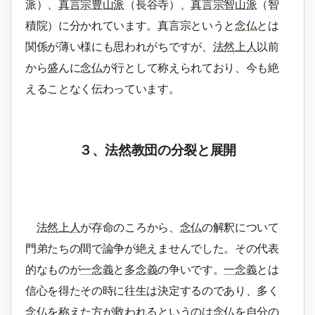
派）、
真言宗豊山派
（長谷寺）、
真言宗智山派
（智
積院）に分かれています。真言宗というと
念仏
とは
関係が薄い様にも思われがちですが、
法然上人
以前
から盛んに
念仏
が行として称えられており、今も絶
えることなく伝わっています。
３、法然教団の分裂と展開
法然上人
が存命のころから、
念仏
の解釈について
門弟たちの間で論争が絶えませんでした。その代表
的なものが
一念義
と
多念義
の争いです。
一念義
とは
信心を得たその時に往生は決定するのであり、多く
念仏
を称えた方が救われるというのは
念仏
を自分の