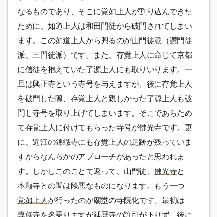
なるものであり、そこに
覚如上人
が割り込んできた
ために、如道上人は和田門徒から破門されてしまい
ます。この如道上人から興るのが
山門徒派
（讚門徒
派、三門徒派）です。また、存覚上人に命じて京都
に信徒を抱えていた了源上人にも取りいります。一
旦は興正寺という寺号を与えますが、後に存覚上人
を破門した際、存覚上人と親しかった了源上人も破
門し寺号を取り上げてしまいます。そこであらため
て存覚上人に付けてもらった寺号が
佛光寺
です。更
に、近江の錦織寺にも存覚上人の足跡が残っていま
すからなんらかのアプローチがあったと思われま
す。しかしこのことで返って、山門徒、
佛光寺
と
本願寺
との間は険悪なものになります。もう一つ
覚如上人
が行ったのが廟堂の寺院化です。最初は
専修寺
を名乗りますが延暦寺の許可が下りず、後に