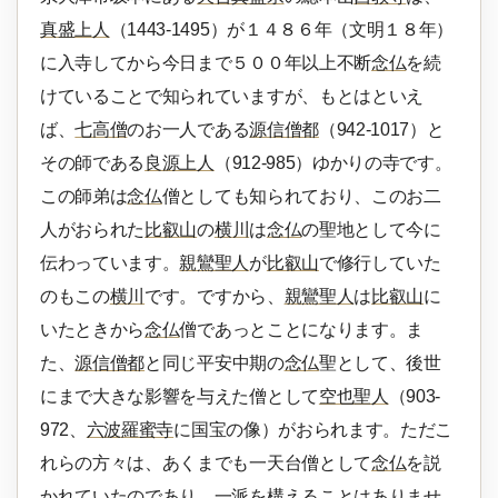
真盛上人
（1443-1495）が１４８６年（文明１８年）
に入寺してから今日まで５００年以上不断
念仏
を続
けていることで知られていますが、もとはといえ
ば、
七高僧
のお一人である
源信僧都
（942-1017）と
その師である
良源上人
（912-985）ゆかりの寺です。
この師弟は
念仏
僧としても知られており、このお二
人がおられた
比叡山
の
横川
は
念仏
の聖地として今に
伝わっています。
親鸞聖人
が
比叡山
で修行していた
のもこの
横川
です。ですから、
親鸞聖人
は
比叡山
に
いたときから
念仏
僧であっとことになります。ま
た、
源信僧都
と同じ平安中期の
念仏
聖として、後世
にまで大きな影響を与えた僧として
空也聖人
（903-
972、
六波羅蜜寺
に国宝の像）がおられます。ただこ
れらの方々は、あくまでも一天台僧として
念仏
を説
かれていたのであり、一派を構えることはありませ