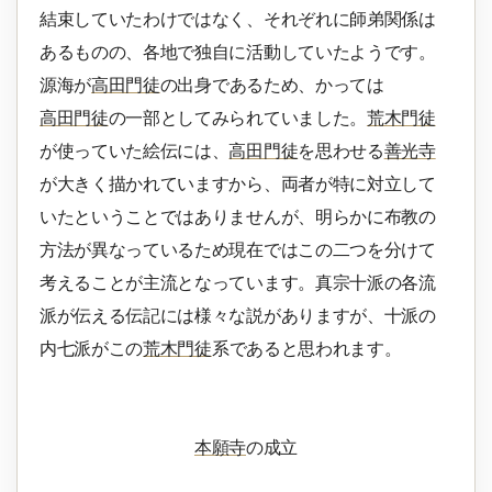
結束していたわけではなく、それぞれに師弟関係は
あるものの、各地で独自に活動していたようです。
源海が
高田門徒
の出身であるため、かっては
高田門徒
の一部としてみられていました。
荒木門徒
が使っていた絵伝には、
高田門徒
を思わせる
善光寺
が大きく描かれていますから、両者が特に対立して
いたということではありませんが、明らかに布教の
方法が異なっているため現在ではこの二つを分けて
考えることが主流となっています。真宗十派の各流
派が伝える伝記には様々な説がありますが、十派の
内七派がこの
荒木門徒
系であると思われます。
本願寺
の成立