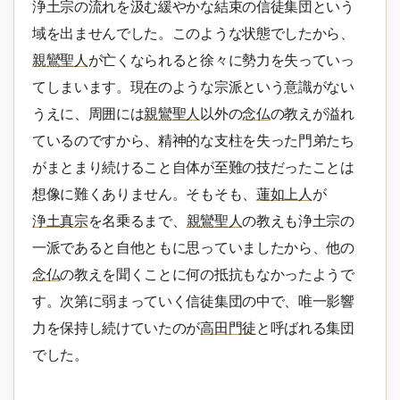
浄土宗の流れを汲む緩やかな結束の信徒集団という
域を出ませんでした。このような状態でしたから、
親鸞聖人
が亡くなられると徐々に勢力を失っていっ
てしまいます。現在のような宗派という意識がない
うえに、周囲には
親鸞聖人
以外の
念仏
の教えが溢れ
ているのですから、精神的な支柱を失った門弟たち
がまとまり続けること自体が至難の技だったことは
想像に難くありません。そもそも、
蓮如上人
が
浄土真宗
を名乗るまで、
親鸞聖人
の教えも浄土宗の
一派であると自他ともに思っていましたから、他の
念仏
の教えを聞くことに何の抵抗もなかったようで
す。次第に弱まっていく信徒集団の中で、唯一影響
力を保持し続けていたのが
高田門徒
と呼ばれる集団
でした。