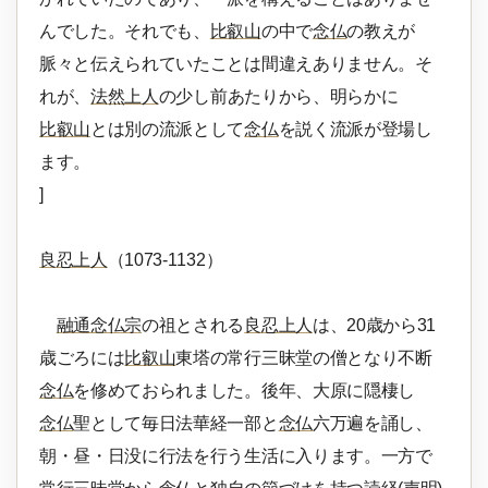
んでした。それでも、
比叡山
の中で
念仏
の教えが
脈々と伝えられていたことは間違えありません。そ
れが、
法然上人
の少し前あたりから、明らかに
比叡山
とは別の流派として
念仏
を説く流派が登場し
ます。
]
良忍上人
（1073-1132）
融通念仏宗
の祖とされる
良忍上人
は、20歳から31
歳ごろには
比叡山
東塔の常行三昧堂の僧となり不断
念仏
を修めておられました。後年、大原に隠棲し
念仏
聖として毎日法華経一部と
念仏
六万遍を誦し、
朝・昼・日没に行法を行う生活に入ります。一方で