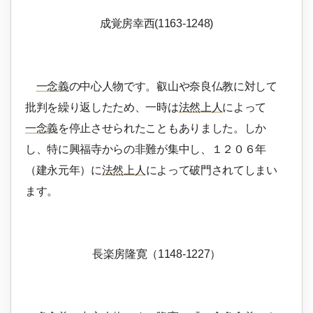
成覚房幸西(1163-1248)
一念義
の中心人物です。叡山や奈良仏教に対して
批判を繰り返したため、一時は
法然上人
によって
一念義
を停止させられたこともありました。しか
し、特に興福寺からの非難が集中し、１２０６年
（建永元年）に
法然上人
によって破門されてしまい
ます。
長楽房隆寛（1148-1227）