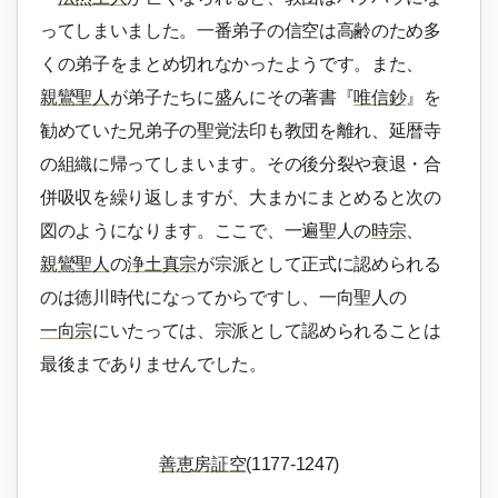
ってしまいました。一番弟子の信空は高齢のため多
くの弟子をまとめ切れなかったようです。また、
親鸞聖人
が弟子たちに盛んにその著書『
唯信鈔
』を
勧めていた兄弟子の聖覚法印も教団を離れ、延暦寺
の組織に帰ってしまいます。その後分裂や衰退・合
併吸収を繰り返しますが、大まかにまとめると次の
図のようになります。ここで、一遍聖人の
時宗
、
親鸞聖人
の
浄土真宗
が宗派として正式に認められる
のは徳川時代になってからですし、一向聖人の
一向宗
にいたっては、宗派として認められることは
最後までありませんでした。
善恵房証空
(1177-1247)