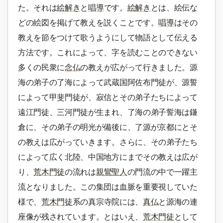
た。それは
絵解き
と
唱導
です。
絵解き
とは、絵伝な
どの絵図を掲げて教えを説くことです。
唱導
はその
教えを節をつけて歌うようにして物語として伝える
方法です。これによって、字を読むことのできない
多くの民衆に
念仏
の教えが広がって行きました。源
海の弟子の了海によって武蔵国阿佐布門徒が、源誓
によって甲斐門徒が、寂信とその弟子たちによって
遠江門徒、三河門徒が生まれ、了海の弟子誓海は鎌
倉に、その弟子の明光が備後に、了源が京都にとそ
の教えは広がっていきます。さらに、その弟子たち
によって広く北陸、中国地方にまでその教えは広が
り、
荒木門徒
の流れは
親鸞聖人
の門流の中で一躍主
流となりました。この集団は血脈を重要視していた
様で、
荒木門徒
系の真宗寺院には、
真仏
と源海の連
座像が残されています。とはいえ、
荒木門徒
として