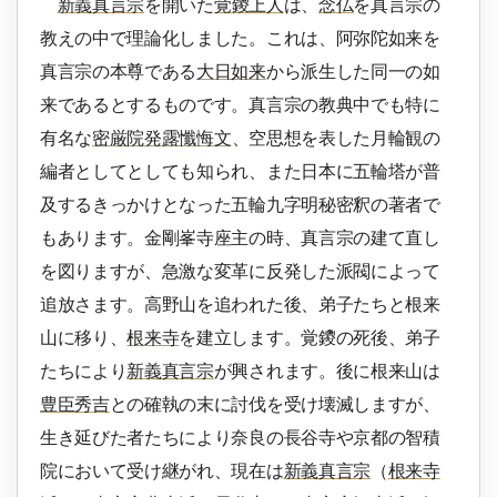
新義真言宗
を開いた
覚鑁上人
は、
念仏
を真言宗の
教えの中で理論化しました。これは、阿弥陀如来を
真言宗の本尊である
大日如来
から派生した同一の如
来であるとするものです。真言宗の教典中でも特に
有名な
密厳院発露懺悔文
、空思想を表した月輪観の
編者としてとしても知られ、また日本に五輪塔が普
及するきっかけとなった五輪九字明秘密釈の著者で
もあります。金剛峯寺座主の時、真言宗の建て直し
を図りますが、急激な変革に反発した派閥によって
追放さます。高野山を追われた後、弟子たちと根来
山に移り、
根来寺
を建立します。覚鑁の死後、弟子
たちにより
新義真言宗
が興されます。後に根来山は
豊臣秀吉
との確執の末に討伐を受け壊滅しますが、
生き延びた者たちにより奈良の長谷寺や京都の智積
院において受け継がれ、現在は
新義真言宗
（
根来寺