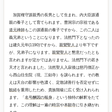
加賀権守源親秀の長男として生まれ、内大臣源通
親の養子として育てられます。曹洞宗の宗祖である
道元禅師
もこの源通親の養子ですから、この二人は
義兄弟ということになります。法然門下となったの
は建久元年(1190)ですから、
親鸞聖人
より年下です
が、兄弟子になります。
親鸞聖人
と懇意だったとも
言われますが定かではありません。法然門下の若き
天才と言われました。法然聖人入寂後は慈円僧正か
ら西山往生院（現、三鈷寺）を譲られます。その教
えは天台の影響が色濃く、定散諸善行を否定せずに
観経
を重用したため、貴族階級に広く受け入れられ
ます。「
名号酬因の報身
」という独特の解釈をたて
ます。この理解は一遍の
時宗
や
本願寺
に引き継がれ