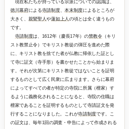
現在私たちが持っている宗派についての認識は、
徳川幕府
による
寺請制度
、
本末制度
によるところが
大きく、
親鸞聖人
や
蓮如上人
の頃とは全く違うもの
です。
寺請制度
は、1612年（慶長17年）の
禁教令
（キリ
スト教禁止令）でキリスト教徒の弾圧を進めた際
に、キリスト教を捨てた者が仏教に帰依した証とし
て寺に証文（寺手形）を書かせたことから始まりま
す。それが次第にキリスト教徒ではないことを証明
するものとして広く民衆に広まります。さらに幕府
によってすべての者が特定の寺院に所属（檀家）す
るように義務化されることになると、寺院の住職は
檀家であることを証明するものとして寺請証文を発
行することになりました。これが
寺請制度
です。こ
の証文は、毎年1回の調査・申告によって作成される