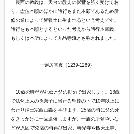
長西の教義は、天台の教えの影響を強く受けてお
り、
念仏
本願のほかに諸行もまた本願であるため所
修の業によって皆報土に生まれるという考えです。
諸行をも本願とするといった考えから諸行本願義、
もしくは本所によって九品寺流とも称されました。
一遍房智真
（1239-1289）
10歳の時母が死ぬと父の勧めで出家します。13歳
で
法然上人
の孫弟子に当たる聖達の下で10年以上に
わたり浄土宗西山義を学びます。25歳の時に父の死
をきっかけに一旦還俗しますが、一族の所領争いな
どが原因で32歳の時再び出家、
善光寺
や四天王寺、