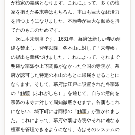
が檀家の義務となります。これによって、多くの檀
家を抱えた各末寺はもちろん、本山も巨大な経済力
を持つようになりました。
本願寺
が巨大な伽藍を持
てたのもこのためです。
次に
本末制度
です。1631年、幕府は新しい寺の創
建を禁止し、翌年以降、各本山に対して「末寺帳」
の提出を義務づけました。これによって、それまで
明確な宗派や上下関係がなかった全国の寺院が、幕
府が認可した特定の本山のもとに帰属させることに
なります。そして、幕府は江戸に設置された各宗派
の「
触頭
（ふれがしら）」を通じて、自らの意向を
宗派の末寺に対して周知徹底させます。各藩もこれ
にならい、城下町には同様の「
触頭
」が置かれまし
た。これによって、幕府や藩は寺院やそれに連なる
檀家を管理できるようになり、寺はそのシステムの