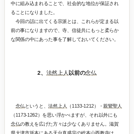
中に組み込まれることで、社会的な地位が保証され
ることになりました。
今回の話に出てくる宗派とは、これらが定まる以
前の事になりますので、寺、信徒共にもっと柔らか
な関係の中にあった事を了解しておいてください。
2、
法然上人
以前の
念仏
念仏
というと、
法然上人
（1133-1212）・
親鸞聖人
（1173-1262）を思い浮かべますが、それ以外にも
念仏
の教えを広げた方々は少なくありません。滋賀
県大津市坂本にある
天台真盛宗
の総本山
西教寺
は、