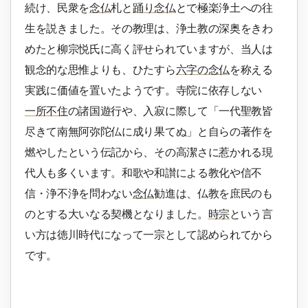
続け、民衆を
念仏
札と
踊り念仏
とで極楽浄土への往
生を説きました。その教理は、浄土教の深奥をきわ
めたと柳宗悦氏に高く評せられていますが、当人は
観念的な思惟よりも、ひたすら
六字の念仏
を称える
実践に価値を置いたようです。寺院に依存しない
一所不住
の諸国遊行や、入寂に際して「一代聖教皆
尽きて南無阿弥陀仏に成り果てぬ」と自らの著作を
燃やしたという伝記から、その高潔さに惹かれる現
代人も多くいます。和歌や和讃による教化や信不
信・浄不浄を問わない
念仏
勧進は、仏教を庶民のも
のとする大いなる契機となりました。
時宗
という言
い方は徳川時代になって一宗として認められてから
です。