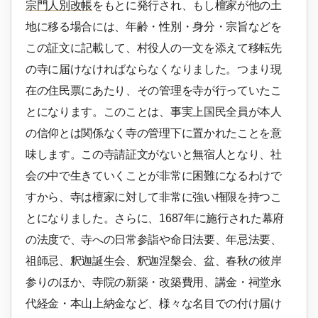
宗門人別改帳
をもとに発行され、もし檀家が他の土
地に移る場合には、年齢・性別・身分・宗旨などを
この証文に記載して、村役人の一文を添えて移転先
の寺に届けなければならなくなりました。つまり現
在の住民票にあたり、その管理を寺が行っていたこ
とになります。このことは、事実上国民全員が本人
の信仰とは関係なく寺の管理下に置かれたことを意
味します。この寺請証文がないと無宿人となり、社
会の中で生きていくことが非常に困難になるわけで
すから、寺は檀家に対して非常に強い権限を持つこ
とになりました。さらに、1687年に施行された幕府
の法度で、寺への日常参詣や命日法要、年忌法要、
祖師忌、釈迦誕生会、釈迦涅槃会、盆、春秋の彼岸
参りのほか、寺院の新築・改築費用、講金・祠堂永
代経金・本山上納金など、様々な名目での付け届け