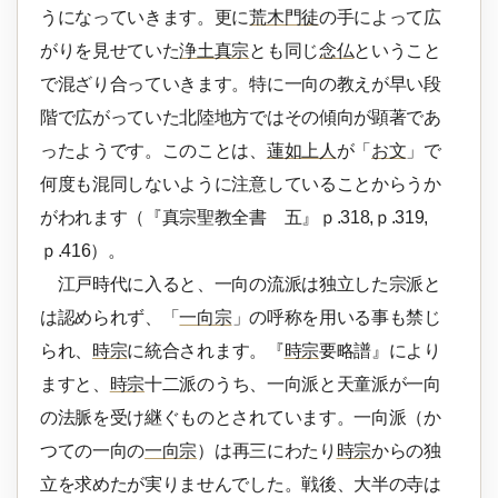
うになっていきます。更に
荒木門徒
の手によって広
がりを見せていた
浄土真宗
とも同じ
念仏
ということ
で混ざり合っていきます。特に一向の教えが早い段
階で広がっていた北陸地方ではその傾向が顕著であ
ったようです。このことは、
蓮如上人
が「
お文
」で
何度も混同しないように注意していることからうか
がわれます（『真宗聖教全書 五』ｐ.318,ｐ.319,
ｐ.416）。
江戸時代に入ると、一向の流派は独立した宗派と
は認められず、「
一向宗
」の呼称を用いる事も禁じ
られ、
時宗
に統合されます。『
時宗
要略譜』により
ますと、
時宗
十二派のうち、一向派と天童派が一向
の法脈を受け継ぐものとされています。一向派（か
つての一向の
一向宗
）は再三にわたり
時宗
からの独
立を求めたが実りませんでした。戦後、大半の寺は