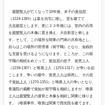
親鸞聖人
が亡くなって10年後、末子の
覚信尼
（1224-1283）は墓を自宅に移し、堂を建てて
大谷廟堂
とします。更に２３年後には、堂内の石塔
を
親鸞聖人
の木像に置き換え、大谷影堂と称しま
す。そして、この場所を関東の門弟の共有地とし、
自らはこの場所の管理者（留守職）となり、金銭的
な支援を受けるようになります。ところが、この留
守職の相続をめぐって、
覚信尼
の息子、覚恵上人
（1239-1307）と唯善上人（1253-1317）が争いを起
こします。争いの最中、覚恵上人は病死し、その息
子
覚如上人
（1270-1351）と唯善上人の争いとなり、
青蓮院の裁断で覚如が留守職を相続しますが、唯善
上人は
親鸞聖人
の遺骨と木像を相続し関東に移りま
す。（唯善事件。唯善は関東で西光院を建てます。