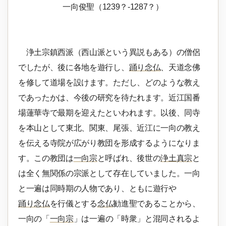
一向俊聖（1239？-1287？）
浄土宗鎮西派（西山派という異説もある）の僧侶
でしたが、後に各地を遊行し、
踊り念仏
、天道念佛
を修して道場を設けます。ただし、どのような教え
であったかは、今後の研究を待たれます。近江国番
場蓮華寺で最期を迎えたといわれます。以後、同寺
を本山として東北、関東、尾張、近江に一向の教え
を伝える寺院が広がり教団を形成するようになりま
す。この教団は
一向宗
と呼ばれ、後世の
浄土真宗
と
は全く無関係の宗派として存在していました。一向
と一遍は同時期の人物であり、ともに遊行や
踊り念仏
を行儀とする
念仏
勧進聖であることから、
一向の「
一向宗
」は一遍の「時衆」と混同されるよ