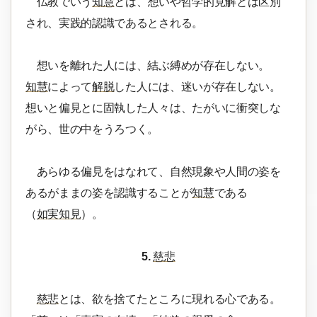
仏教でいう
知慧
とは、想いや哲学的見解とは区別
され、実践的認識であるとされる。
想いを離れた人には、結ぶ縛めが存在しない。
知慧
によって
解脱
した人には、迷いが存在しない。
想いと偏見とに固執した人々は、たがいに衝突しな
がら、世の中をうろつく。
あらゆる偏見をはなれて、自然現象や人間の姿を
あるがままの姿を認識することが
知慧
である
（
如実知見
）。
5.
慈悲
慈悲
とは、欲を捨てたところに現れる心である。