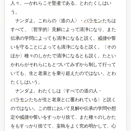
人々、―かれらこそ
聖者
である、とわたくしはい
う。
ナンダよ。これらの〈道の人〉・
バラモン
たちは
すべて、〔哲学的〕見解によって清浄になり、また
伝承の学問によっても清浄になると説く。
戒律
や誓
いを守ることによっても清浄になると説く。〔その
ほか〕種々のしかたで清浄になるとも説く。たとい
かれらがそれらにもとづいてみずから制して行って
いても、生と老衰とを乗り超えたのではない、とわ
たくしはいう。
ナンダよ。わたくしは〈すべての道の人・
バラモン
たちが生と老衰とに覆われている〉と説く
のではない。この世において見解や伝承の学問や想
定や
戒律
や誓いをすっかり捨て、また種々のしかた
をもすっかり捨てて、妄執をよく究め明かして、心