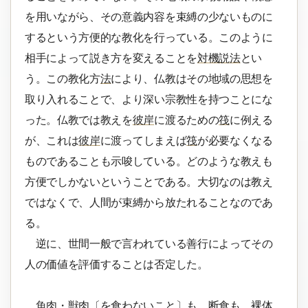
を用いながら、その意義内容を束縛の少ないものに
するという方便的な教化を行っている。このように
相手によって説き方を変えることを
対機説法
とい
う。この教化方
法
により、仏教はその地域の思想を
取り入れることで、より深い宗教性を持つことにな
った。仏教では教えを
彼岸
に渡るための
筏
に例える
が、これは
彼岸
に渡ってしまえば
筏
が必要なくなる
ものであることも示唆している。どのような教えも
方便でしかないということである。大切なのは教え
ではなくで、人間が束縛から放たれることなのであ
る。
逆に、世間一般で言われている善行によってその
人の価値を評価することは否定した。
魚肉・獣肉〔を食わないこと〕も、断食も、裸体