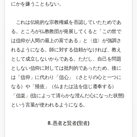
にかを嫌うこともない。
これは伝統的な宗教権威を否認していたためであ
る。ところが仏教教団が発展してくると「この世で
は
信
仰が人間の最上の富である」と〈
信
〉が強調さ
れるようになる。師に対する
信
頼がなければ、教え
として成立しないからである。ただし、自己を問題
としない
信
仰に対しては批判的であったため、後に
は「
信
仰」に代わり「
信心
」（さとりの心と一つに
なる）や「
帰依
」（仏または
法
を
信
じ遵奉する）
「
信楽
」(
信
によって清らかな澄んだ心になった状態)
という言葉が使われるようになる。
8.
愚者
と
賢者
(
聖者
)