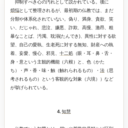
抑制すべき心の汚れとして説かれている。後に
煩悩
として整理されるが、最初期の仏教では、まだ
分類や体系化されていない。偽り、満身、貪欲、笑
い、だじゃれ、悲泣、嫌悪、詐欺、高慢、激昂、粗
暴なことば、汚濁、耽溺(たんでき)、異性に対する欲
望、自己の愛執、生老死に対する無知、財産への執
着、妄愛、慢心、邪見、
十二処
（眼・耳・鼻・舌・
身・意という主観的機能（六根）と、色（かた
ち）・声・香・味・触（触れられるもの）・
法
（思
考されるもの）という客観的な対象（六境））など
が挙げられている。
4.
知慧