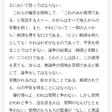
えにおいて怠ってはならない。
これらの偏見を固執して、「これのみが真理であ
る」と宣説する人々―、かれらはすべて他人からの
非難を招く。また、それについて〔一部の人々か
ら〕称讃を博するだけである。〔たとい称讃を得た
としても〕それはわずかなものであって、平安を得
ることではできない。論争の結果は〔称讃と非難と
の〕二つだけである、とわたくしは説く。この道理
を見ても、汝らは、無論争の境地を安穏であると観
じて、論争をしてはならない。
非難されるのは、欲せざることである。称讃されて
も、心の平安を得ることにはならない。
修行僧らよ、われは世間と争わない。しかし世間
がわれと争う。
法
を語る人は、世間のなんびととも
争わない。世間のもろもろの
賢者
が「なし」と承認