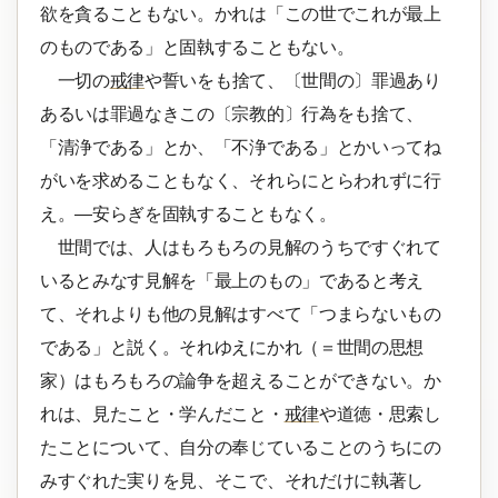
欲を貪ることもない。かれは「この世でこれが最上
のものである」と固執することもない。
一切の
戒律
や誓いをも捨て、〔世間の〕罪過あり
あるいは罪過なきこの〔宗教的〕行為をも捨て、
「清浄である」とか、「不浄である」とかいってね
がいを求めることもなく、それらにとらわれずに行
え。―安らぎを固執することもなく。
世間では、人はもろもろの見解のうちですぐれて
いるとみなす見解を「最上のもの」であると考え
て、それよりも他の見解はすべて「つまらないもの
である」と説く。それゆえにかれ（＝世間の思想
家）はもろもろの論争を超えることができない。か
れは、見たこと・学んだこと・
戒律
や道徳・思索し
たことについて、自分の奉じていることのうちにの
みすぐれた実りを見、そこで、それだけに執著し