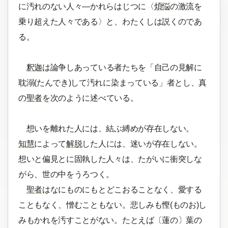
に汚れのない人々―かれらはじつに〈
煩悩
の激流を
乗り超えた人々である〉と、わたくしは説くのであ
る。
釈迦
は論争しあっている者たちを「自己の見解に
耽溺(たんでき)して汚れに染まっている」者とし、真
の
聖者
を次のように述べている。
想いを離れた人には、結ぶ縛めが存在しない。
知慧
によって
解脱
した人には、迷いが存在しない。
想いと偏見とに固執した人々は、たがいに衝突しな
がら、世の中をうろつく。
聖者
はなにものにもとどこおることなく、愛する
こともなく、憎むこともない。悲しみも慳(ものお)し
みもかれを汚すことがない。たとえば〔蓮の〕葉の