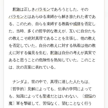
釈迦
は正しき
バラモン
であろうとした。その
バラモン
とはあらゆる束縛から解き放たれた者であ
る。このため、自らを束縛する教義や
戒律
を否定し
た。当時、多くの哲学的な教えが、互いに自分たち
の教えこそ絶対真理であることを主張し、他の教え
を否定していた。自分の教えに対する執着は他の教
えに対する偏見を生む。
釈迦
は自分の考えが真実で
あると思うことの危険性を熟知していた。このこと
は、次の言葉に表れている。
ナンダよ。世の中で、真理に達した人たちは、
〔哲学的〕見解によっても、伝承の学問によって
も、知識によっても
聖者
だとはいわない。〔
煩悩
の
魔〕軍を撃破して、苦悩なく、望むことなく行う