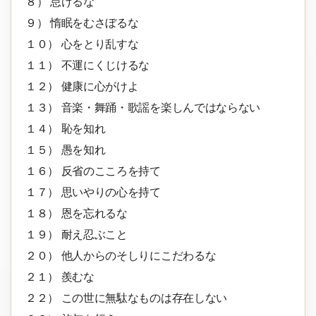
８） 怠けるな
９） 惰眠をむさぼるな
１０） 心をとり乱すな
１１） 不運にくじけるな
１２） 健康に心がけよ
１３） 音楽・舞踊・歌謡を楽しんではならない
１４） 恥を知れ
１５） 愚を知れ
１６） 反省のこころを持て
１７） 思いやりの心を持て
１８） 恩を忘れるな
１９） 耐え忍ぶこと
２０） 他人からのそしりにこだわるな
２１） 羨むな
２２） この世に無駄なものは存在しない