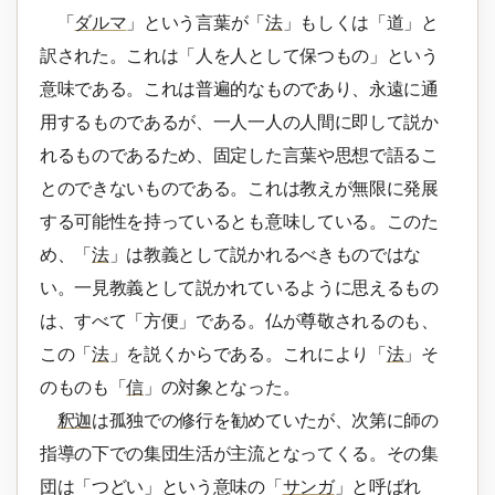
「
ダルマ
」という言葉が「
法
」もしくは「道」と
訳された。これは「人を人として保つもの」という
意味である。これは普遍的なものであり、永遠に通
用するものであるが、一人一人の人間に即して説か
れるものであるため、固定した言葉や思想で語るこ
とのできないものである。これは教えが無限に発展
する可能性を持っているとも意味している。このた
め、「
法
」は教義として説かれるべきものではな
い。一見教義として説かれているように思えるもの
は、すべて「方便」である。仏が尊敬されるのも、
この「
法
」を説くからである。これにより「
法
」そ
のものも「
信
」の対象となった。
釈迦
は孤独での修行を勧めていたが、次第に師の
指導の下での集団生活が主流となってくる。その集
団は「つどい」という意味の「
サンガ
」と呼ばれ