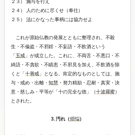
２３） 施与を行え
２４） 人のために尽くせ（奉仕）
２５）
法
にかなった事柄には協力せよ
これが原始仏教の発展とともに整理され、不殺
生・不偸盗・不邪婬・不妄語・不飲酒という
「
五戒
」が成立した。これに、不両舌・不悪口・不
綺語・不貪欲・不瞋恚・不邪見を加え、不飲酒を除
くと「
十善戒
」となる。肯定的なものとしては、施
与・戒め・出離・
知慧
・努力精励・忍耐・真実・決
意・慈しみ・平等が「十の完全な徳」（
十波羅蜜
）
とされた。
3. 汚れ（
煩悩
）