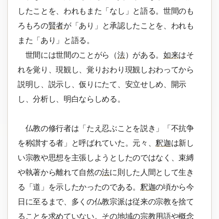
したことを、われもまた「なし」と語る。世間のも
ろもろの
賢者
が「あり」と承認したことを、われも
また「あり」と語る。
世間には世間のことがら（
法
）がある。
如来
はそ
れを覚り、現観し、覚りおわり現観しおわってから
説明し、説示し、仮りにたて、安立せしめ、開示
し、分析し、明白ならしめる。
仏教の修行者は「たえ忍ぶことを説き」「不抗争
を称讃する者」と呼ばれていた。元々、
釈迦
は新し
い宗教や思想を主張しようとしたのではなく、束縛
や執著から離れて自然の
法
に則した人間として生き
る「道」を示したかったのである。
釈迦
の頃から今
日に至るまで、多くの仏教宗派は従来の宗教を捨て
ることを求めていない。その地域の宗教用語や概念