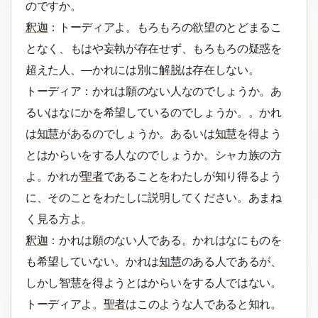
のですか。
釈迦
：トーディアよ。もろもろの欲望のとどまるこ
となく、もはや妄執が存在せず、もろもろの疑惑を
超えた人、―かれには別に
解脱
は存在しない。
トーディア：かれは願のない人なのでしょうか。あ
るいはなにかを希望しているのでしょうか。。かれ
は
知慧
があるのでしょうか。あるいは
知慧
を得よう
とはからいをする人なのでしょうか。シャカ族の方
よ。かれが
聖者
であることをわたしが知り得るよう
に、そのことをわたしに説明してください。あまね
く見る方よ。
釈迦
：かれは願のない人である。かれはなにものを
も希望していない。かれは
知慧
のある人であるが、
しかし智慧を得ようとはからいをする人ではない。
トーディアよ。
聖者
はこのような人であると知れ。