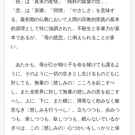
「慈」は「真実の友情」「純粋の親愛の念」、
「悲」は「哀憐」「同情」「やさしさ」を意味す
る。最初期の仏教において人間の宗教的実践の基本
的原理として特に強調された。不殺生と非暴力が基
本であるが、「母の
慈悲
」に例えられることが多
い。
あたかも、母が己が独り子を命を賭けても護るよ
うに、そのように一切の生きとし生けるものどもに
対しても、無量の〔慈しみの〕こころを起こすべ
し。また全世界に対して無量の慈しみの意を起こす
べし。上に、下に、また横に、障害なく怨みなく敵
意なき〔慈しみを行うべし〕。立ちつつも、歩みつ
つも、座しつつも、臥しつつも、眠らないでいるか
ぎりは、この〔慈しみの〕心づかいをしっかりと保