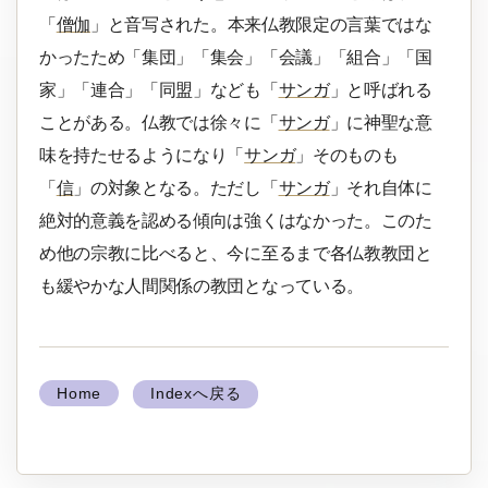
「
僧伽
」と音写された。本来仏教限定の言葉ではな
かったため「集団」「集会」「会議」「組合」「国
家」「連合」「同盟」なども「
サンガ
」と呼ばれる
ことがある。仏教では徐々に「
サンガ
」に神聖な意
味を持たせるようになり「
サンガ
」そのものも
「
信
」の対象となる。ただし「
サンガ
」それ自体に
絶対的意義を認める傾向は強くはなかった。このた
め他の宗教に比べると、今に至るまで各仏教教団と
も緩やかな人間関係の教団となっている。
Home
Indexへ戻る