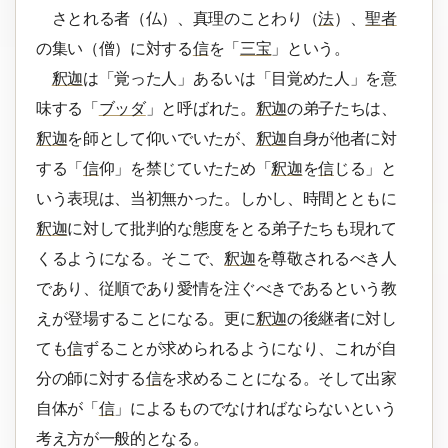
さとれる者（仏）、真理のことわり（
法
）、
聖者
の集い（僧）に対する
信
を「
三宝
」という。
釈迦
は「覚った人」あるいは「目覚めた人」を意
味する「
ブッダ
」と呼ばれた。
釈迦
の弟子たちは、
釈迦
を師として仰いでいたが、
釈迦
自身が他者に対
する「
信
仰」を禁じていたため「
釈迦
を
信
じる」と
いう表現は、当初無かった。しかし、時間とともに
釈迦
に対して批判的な態度をとる弟子たちも現れて
くるようになる。そこで、
釈迦
を尊敬されるべき人
であり、従順であり愛情を注ぐべきであるという教
えが登場することになる。更に
釈迦
の後継者に対し
ても
信
ずることが求められるようになり、これが自
分の師に対する
信
を求めることになる。そして出家
自体が「
信
」によるものでなければならないという
考え方が一般的となる。