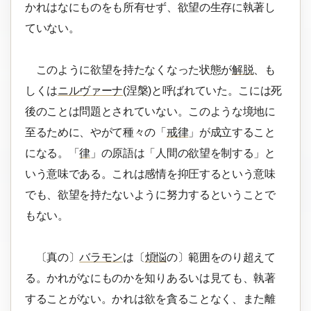
かれはなにものをも所有せず、欲望の生存に執著し
ていない。
このように欲望を持たなくなった状態が
解脱
、も
しくは
ニルヴァーナ
(涅槃)と呼ばれていた。こには死
後のことは問題とされていない。このような境地に
至るために、やがて種々の「
戒律
」が成立すること
になる。「
律
」の原語は「人間の欲望を制する」と
いう意味である。これは感情を抑圧するという意味
でも、欲望を持たないように努力するということで
もない。
〔真の〕
バラモン
は〔
煩悩
の〕範囲をのり超えて
る。かれがなにものかを知りあるいは見ても、執著
することがない。かれは欲を貪ることなく、また離