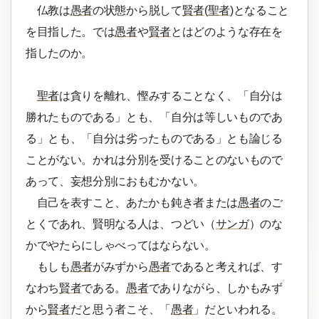
仏教は
愚者
の状態から脱して
賢者
(
聖者
)となること
を目指した。では
愚者
や
賢者
とはどのような存在を
指したのか。
聖者
は貪りを離れ、慳みすることなく、「自分は
勝れたものである」とも、「自分は等しいものであ
る」とも、「自分は劣ったものである」とも論じる
ことがない。かれは分別を受けることのないもので
あって、妄想分別におもむかない。
自己を表すこと、あたかも鈍き者または
愚者
のご
とくであれ、賢明なる人は、つどい（
サンガ
）のな
かでやたらにしゃべってはならない。
もしも
愚者
がみずから
愚者
であると考えれば、す
なわち
賢者
である。
愚者
でありながら、しかもみず
から
賢者
だと思う者こそ、「
愚者
」だといわれる。