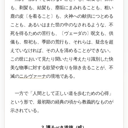
も、剃髪も、結髪も、塵垢にまみれることも、粗い
鹿の皮〔を着ること〕も、火神への献供につとめる
ことも、あるいはまた世の中のなされるような、不
死を得るための苦行も、〔ヴェーダの〕呪文も、供
儀も、祭祀も、季節の荒行も、それらは、疑念を超
えていなければ、その人を清めることができない。
この世において見たり聞いたり考えたり識別した快
美な物事に対する欲望や貪りを除き去ることが、不
滅の
ニルヴァーナ
の境地である。
一方で「人間として正しい道を歩むための心得」
という形で、最初期の経典の頃から教義的なものが
示されている。
2. 護るべき道徳（戒）