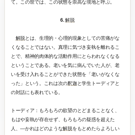
て。この世では、この状態を崇高な境地と呼ぶ。
6.
解脱
解脱
とは、生理的・心理的現象としての苦痛がな
くなることではない。真理に気づき妄執を離れるこ
とで、精神的肉体的な活動作用にとらわれなくなる
ということである。老いを気に病んでいた人が、老
いを受け入れることができた状態を「老いがなくな
った」という。これは次の
釈迦
と学生トーディアと
の対話にも表れている。
トーディア：もろもろの欲望のとどまることなく、
もはや妄執が存在せず、もろもろの疑惑を超えた
人、―かれはどのような
解脱
をもとめたらよろしい