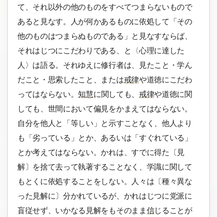
て、それ以外の他のものをすべてつまらないもので
あると見なす。人が何かあるものに依処して「その
他のものはつまらぬものである」と見なすならば、
それはじつにこだわりである、と〈心理に達した
人〉は語る。それゆえに修行者は、見たこと・学ん
だこと・思索したこと、または
戒律
や道徳にこだわ
ってはならない。
知慧
に関しても、
戒律
や道徳に関
しても、世間において偏見をかまえてはならない。
自分を他人と「等しい」と示すことなく、他人より
も「劣っている」とか、あるいは「すぐれている」
とか考えてはならない。かれは、すでに得た〔見
解〕を捨て去って執著することなく、学識に関して
もとくに依処することをしない。人々は〔種々異な
った見解に〕分かれているが、かれはじつに党派に
盲従せず、いかなる見解をもそのまま
信
じることが