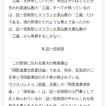
「
三蔵
」を所有していたが、現在はそのほとんどが
失われ
部派仏教
の「
三蔵
」すべてが残っているの
は、
説一切有部
と
スリランカ系仏教
の「
三蔵
」だけ
である。他の部派がどのような教えであったのか
は、
説一切有部
と
スリランカ系仏教
大乗仏教
の
「
三蔵
」から推察するしかない。
5.
説一切有部
この部派に伝わる最大の教義書は
『
阿毘達磨大毘婆沙論
』である。現在、
玄奘
訳の二
百巻と浮陀跋摩訳の六十巻が残されている。
ヴァスバンドゥ（世親、天親）
の『阿毘達磨俱舎
論』（『俱舎論』）は、
説一切有部
の入門書として
広く知られているが、
説一切有部
の中からこれを批
判する書も出されているため、ヴァスバンドゥは