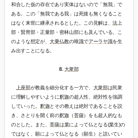
和合した仮の存在であり実体はないので「無我」で
ある。この「無我である我」は死後も無くなること
はなく来世に継承されるとした。この見解は、
法
上
部・賢冑部・正量部・密林山部にも及んでいる。こ
のような想定が、
大乗仏教
の唯
識
で
アーラヤ識
を生
み出すことになる。
8.
大衆部
上座部
が教義を細分化する一方で、
大衆部
は民衆
に理解しやすいように
釈迦
の超人性、絶対性を強調
していった。
釈迦
とその教えは絶対であることを説
き、さとりを開く前の
釈迦
（
菩薩
）をも超人的なも
のとした。また、
菩薩
は
業
によって仏となる(
業
生)の
ではなく、願によって仏となる（願生）と説いてい