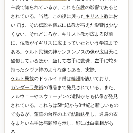
主義で知られているが、これも
仏教
の影響であると
されている。当然、この後に興った
キリスト教
にお
いては、その伝説や儀式に
仏教
が与えた影響は少な
くない。それどころか、
キリスト教
が広まる以前
に、
仏教
がイギリスに広まっていたという学説まで
ある。
ケルト民族
の神ケンヌンノスの像が広目天に
酷似しているほか、坐して右手に数珠、左手に蛇を
持ったシヴァ神のような像もある。実際、
ケルト民族
のドゥルイド僧は
輪廻
を説いており、
ガンダーラ美術
の遺品まで発見されている。また、
ノルウェーやスウェーデンの遺跡からも仏像が発見
されている。これらは5世紀から8世紀と新しいもの
であるが、
蓮華
の台座の上で
結跏趺坐
し、通肩の衣
をまとい右手は
与願印
を示し、額には
白毫相
があ
る。