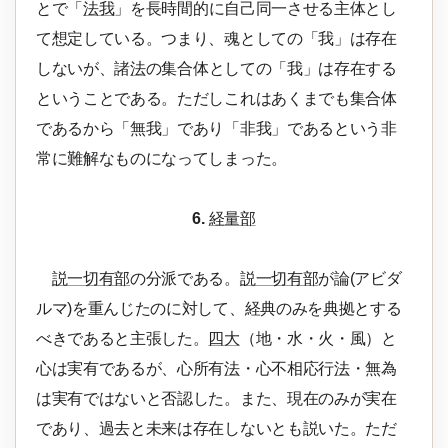
とで「
法我
」を長時間的に自己同一させる主体とし
て想定している。つまり、魂としての「我」は存在
しないが、諸
法
の集合体としての「我」は存在する
ということである。ただしこれはあくまでも集合体
であるから「無我」であり「非我」であるという非
常に難解なものになってしまった。
6.
経量部
説一切有部
の分派である。
説一切有部
が論(アビダ
ルマ)を重んじたのに対して、経典のみを典拠とする
べきであると主張した。
四大
（地・水・火・風）と
心は実有であるが、心所有
法
・心不相応行
法
・無為
は実有ではないと否認した。また、現在のみが実在
であり、過去と未来は存在しないとも説いた。ただ