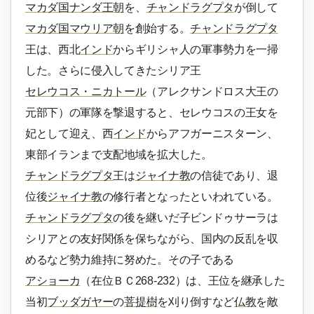
マカダ国ナンダ王朝
を、
チャンドラグプタ
が倒して
マカダ国マウリア朝
を創始する。
チャンドラグプタ
王は、西北
インド
からギリシャ人の軍事勢力を一掃
した。さらに侵入してきたシリア王
セレウコス・ニカトール
（アレクサンドロス大王の
元部下）の軍隊を撃退すると、セレウコスの王女を
妃として迎え、西
インド
からアフガーニスターン、
東部イランまで支配地域を拡大した。
チャンドラグプタ
王は
ジャイナ教
の信徒であり、退
位後
ジャイナ教
の修行者となったといわれている。
チャンドラグプタ
の後を継いだ子ビンドゥサーラは
シリアとの友好関係を保ちながら、国内の反乱を収
めるなど勢力維持に努めた。その子である
アショーカ
（在位ＢＣ268-232）は、王位を継承した
当初
ブッダガヤー
の
菩提樹
を刈り倒すなど
仏教
を敵