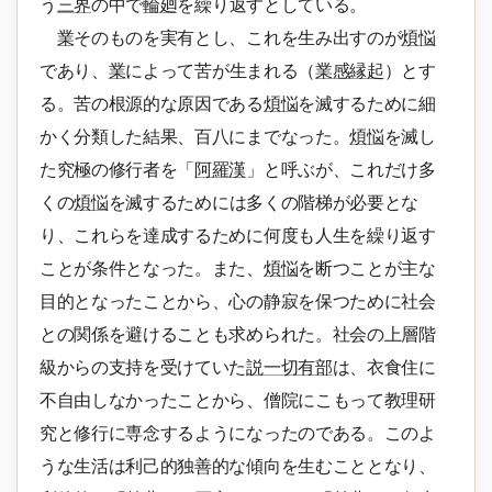
う
三界
の中で
輪廻
を繰り返すとしている。
業
そのものを実有とし、これを生み出すのが
煩悩
であり、
業
によって苦が生まれる（
業感縁起
）とす
る。苦の根源的な原因である
煩悩
を滅するために細
かく分類した結果、百八にまでなった。
煩悩
を滅し
た究極の修行者を「
阿羅漢
」と呼ぶが、これだけ多
くの
煩悩
を滅するためには多くの階梯が必要とな
り、これらを達成するために何度も人生を繰り返す
ことが条件となった。また、
煩悩
を断つことが主な
目的となったことから、心の静寂を保つために社会
との関係を避けることも求められた。社会の上層階
級からの支持を受けていた
説一切有部
は、衣食住に
不自由しなかったことから、僧院にこもって教理研
究と修行に専念するようになったのである。このよ
うな生活は利己的独善的な傾向を生むこととなり、