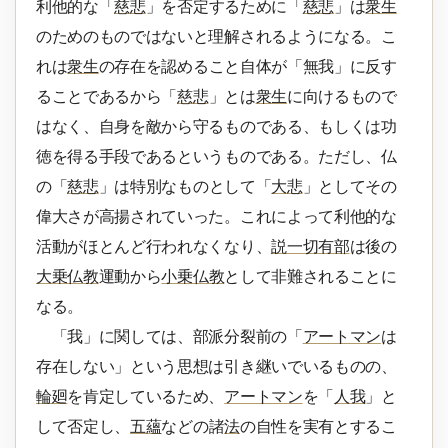
利他的な「
慈悲
」を否定するために「
慈悲
」は
衆生
のためのものではないと理解されるようになる。こ
れは
衆生
の存在を認めること自体が「無我」に反す
ることであるから「
慈悲
」とは
衆生
に向けるもので
はなく、自身を敵から守るものである、もしくは功
徳を得る手段であるというものである。ただし、仏
の「
慈悲
」は特別なものとして「
大悲
」としてその
偉大さが高揚されていった。これによって利他的な
活動がほとんど行われなくなり、
説一切有部
は後の
大乗仏教
運動から
小乗仏教
として非難されることに
なる。
「我」に関しては、部派分裂前の「
アートマン
は
存在しない」という思想は引き継いでいるものの、
輪廻
を肯定しているため、
アートマン
を「
人我
」と
して否定し、
五蘊
などの諸
法
の自性を実有とするこ