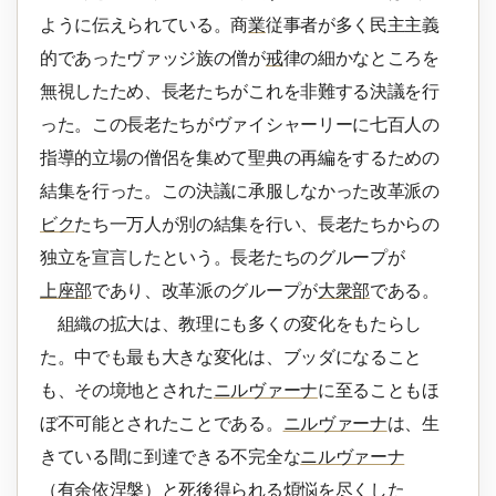
ように伝えられている。商
業
従事者が多く民主主義
的であったヴァッジ族の僧が
戒
律の細かなところを
無視したため、長老たちがこれを非難する決議を行
った。この長老たちがヴァイシャーリーに七百人の
指導的立場の僧侶を集めて聖典の再編をするための
結集を行った。この決議に承服しなかった改革派の
ビク
たち一万人が別の結集を行い、長老たちからの
独立を宣言したという。長老たちのグループが
上座部
であり、改革派のグループが
大衆部
である。
組織の拡大は、教理にも多くの変化をもたらし
た。中でも最も大きな変化は、ブッダになること
も、その境地とされた
ニルヴァーナ
に至ることもほ
ぼ不可能とされたことである。
ニルヴァーナ
は、生
きている間に到達できる不完全な
ニルヴァーナ
（
有余依涅槃
）と死後得られる
煩悩
を尽くした