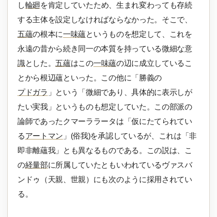
し
輪廻
を肯定していたため、生まれ変わっても存続
する主体を設定しなければならなかった。そこで、
五蘊
の根本に
一味蘊
というものを想定して、これを
永遠の昔から続き同一の本質を持っている微細な意
識
とした。
五蘊
はこの
一味蘊
の辺に成立しているこ
とから根辺蘊といった。この他に「勝義の
プドガラ
」という「微細であり、具体的に表示しが
たい実我」というものも想定していた。この部派の
論師であったクマーララータは「仮にたてられてい
る
アートマン
」(俗我)を承認しているが、これは「非
即非離蘊我」とも異なるものである。この説は、こ
の
経量部
に所属していたともいわれているヴァスバ
ンドゥ（天親、世親）にも次のように採用されてい
る。