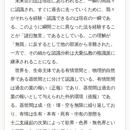
未来世の
法
は現在にあらわれると、一瞬の間我々
に認
識
され、すぐに過去に去っていくために、我々
がそれらを経験・認
識
できるのは現在の一瞬であ
る。このように瞬間ごとに異なった
法
を経験するこ
とが「
諸行無常
」であるとしている。この理解が
「無我」に反するとして他の部派から非難された。
一方で、その細かな認
識
分析は
大乗仏教
の
唯識派
に
継承されることになる。
世界を、生命主体である有情世間と、物理的自然
界である器世間とに分けて認
識
している。有情世間
は過去の
業
の報い（
正報
）であり、器世間は過去の
業
の報いとして与えられた外的環境（
依報
）であ
る。器世間は成・住・壊・空を無限に繰り返してお
り、有情は生有・本有・死有・
中有
の形態を
十二支縁起
の次第によって欲界・色界・無色界とい