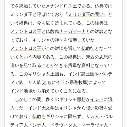
でを統治していた
メナンドロス王
である。仏典では
ミリンダ王と呼ばれており『
ミリンダ王の問い
』と
いう経典は、今も広く読まれている。この経典は、
メナンドロス王
と
仏教
僧
ナーガセーナ
との対談とな
っており、ギリシャの神々を信奉していた
メナンドロス王
がこの対談を通して
仏教
徒となって
いくという内容である。この経典は、東西の思想の
違いを見て取ることができる貴重な資料となってい
る。このギリシャ系王国も、
インド
諸王国やパルテ
ィア族、サカ族(ともにイラン系遊牧民)によって
インド
地域から消えていくことになる。
しかしこの間、多くのギリシャ思想が
インド
に流
入した。
インド
天文学はギリシャから強い影響を受
けており、
仏教
もギリシャに限らず、サカ人・パル
ティア人・シナ人・ドラヴィダ人・マーラヴァ人・