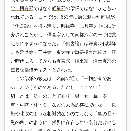
説一切有部
ではなく
経量部
の僧侶ではないかともい
われている。日本では、653年に唐に渡った
道昭
が
『俱舎論』を持ち帰り、
興福寺
・元興寺を中心に研
究されことから、
倶舎宗
として
南都六宗
の一つに数
えられるようになった。『俱舎論』は鎌倉時代以降
にも延暦寺・三井寺・東大寺で重要視され続け、江
戸時代に入ってからも
真言宗
・
浄土宗
・
浄土真宗
の
重要な基礎テキストとされた。
この部派の教えは、名前の通り「一切が有であ
る」というものである。ただし、ここでいう「一
切」とは「
法
」のことであり「男・女・瓶・衣・
車・軍隊・林・舎」などの人為的存在ではなく、長
短や此彼のような相対的なものでもなく「亀の毛・
兎の角」のように自然界に存在しない名前だけのも