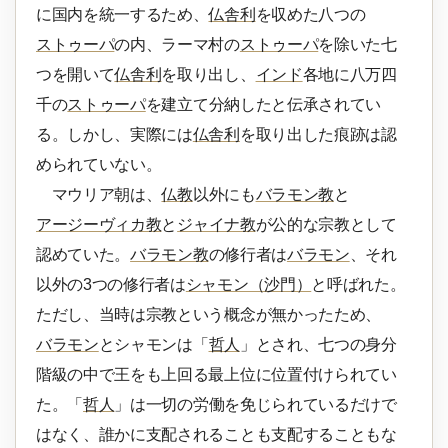
に国内を統一するため、
仏舎利
を収めた八つの
ストゥーパ
の内、ラーマ村の
ストゥーパ
を除いた七
つを開いて
仏舎利
を取り出し、
インド
各地に八万四
千の
ストゥーパ
を建立て分納したと伝承されてい
る。しかし、実際には
仏舎利
を取り出した痕跡は認
められていない。
マウリア朝は、
仏教
以外にも
バラモン教
と
アージーヴィカ教
と
ジャイナ教
が公的な宗教として
認めていた。
バラモン教
の修行者は
バラモン
、それ
以外の3つの修行者は
シャモン（沙門）
と呼ばれた。
ただし、当時は宗教という概念が無かったため、
バラモン
とシャモンは「
哲人
」とされ、七つの身分
階級の中で王をも上回る最上位に位置付けられてい
た。「
哲人
」は一切の労働を免じられているだけで
はなく、誰かに支配されることも支配することもな