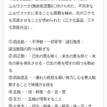
ニルヴァーナ
(
無余依涅槃
)に分けられた。不完全な
ニルヴァーナ
に至ることも困難を極め、次の三十七
を完成させることが求められた（
三十七道品
、三十
七菩提分
法
）。
①
四念処
・・不浄観・一切皆苦・
諸行無常
・
諸法無我
の四つを観ずる
② 四正勤・・已生の悪を除く・未生の悪を防ぐ・未
生の善を発生させる・已生の善を増すの四つを勤め
る
③ 四如意足・・優れた瞑想を願い努力し心を整え観
察することで神通力を得る
④
五根
・・信・精進・念・定・慧
⑤ 五力・・
五根
が増長すること
⑥ 七覚支・・択
法
・精進・喜・軽安・捨・定・念