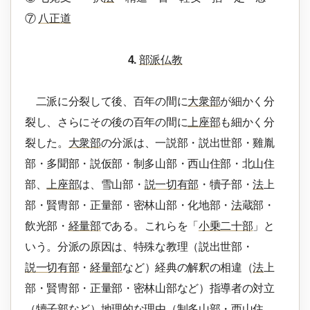
⑦
八正道
4.
部派仏教
二派に分裂して後、百年の間に
大衆部
が細かく分
裂し、さらにその後の百年の間に
上座部
も細かく分
裂した。
大衆部
の分派は、一説部・説出世部・雞胤
部・多聞部・説仮部・制多山部・西山住部・北山住
部、
上座部
は、雪山部・
説一切有部
・犢子部・
法
上
部・賢冑部・正量部・密林山部・化地部・
法
蔵部・
飲光部・
経量部
である。これらを「
小乗二十部
」と
いう。分派の原因は、特殊な教理（説出世部・
説一切有部
・
経量部
など）経典の解釈の相違（
法
上
部・賢冑部・正量部・密林山部など）指導者の対立
（犢子部など）地理的な理由（制多山部・西山住