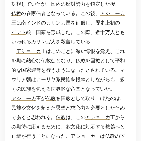
対視していたが、国内の反対勢力を鎮定した後、
仏教
の在家信者となっている。この後、
アショーカ
王は南
インド
の
カリンガ国
を征服し、歴史上初の
インド
統一国家を形成した。この際、数十万人とも
いわれるカリンガ人を殺害している。
アショーカ
王はこのことに深い悔恨を覚え、これ
を期に熱心な
仏教
徒となり、
仏教
を国教として平和
的な国家運営を行うようになったとされている。マ
ウリア朝はアーリヤ系民族を根幹としながらも、多
くの民族を包える世界的な帝国となっていた。
アショーカ
王が
仏教
を国教として取り上げたのは、
民族や文化を超えた思想と求心力を必要としたため
であると思われる。
仏教
は、この
アショーカ
王から
の期待に応えるために、多文化に対応する教義へと
再編が行うことになった。
アショーカ
王は
仏教
の下