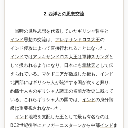
2. 西洋との思想交流
当時の世界思想を代表していた
ギリシャ哲学
と
インド
思想の交流は、
アレキサンドロス大王
の
インド
侵攻によって直接行われることになった。
インド
では
アレキサンドロス大王
は
軍神スカンダ
と
して扱われるようになり、日本にも
韋駄天
として伝
えられている。
マケドニア
が撤退した後も、
インド
北西部にはギリシャ人が統治する国が次々と興り、
約四十人ものギリシャ人諸王の名前が歴史に残って
いる。これらギリシャ人の国では、
インド
の身分階
級は重要視されなかった。
インド
地域を支配した王として最も有名なのは、
BC2世紀後半にアフガーニスターンから中部
インド
ま