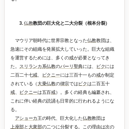
3.
仏教
教団の巨大化と二大分裂（根本分裂）
マウリア朝時代に世界宗教となった
仏教
教団は、
急速にその組織を発展拡大していった。巨大な組織
を運営するためには、多くの
戒
が必要となってき
た。
スリランカ系仏教
の
パーリ聖典
には、
ビク
には
二百二十七
戒
、
ビクニー
には三百十一もの
戒
か制定
されている（
大乗仏教
の
律宗
では
ビク
は二百五十
戒
、
ビクニー
は五百
戒
）。多くの経典も編纂され、
これに伴い経典の読誦も日常的に行われるようにな
る。
アショーカ
王の時代、巨大化した
仏教
教団は
上座部
と
大衆部
の二つに分裂する。この理由は次の