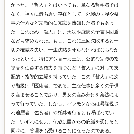
かった。「
哲人
」とはいっても、単なる哲学者では
なく、神々に最も近い存在として、死後の世界や祭
事の仕方など宗教的な知
識
を熟知した者でもあっ
た。このため「
哲人
」は、天災や疫病の予言や回避
なども求められた。もし、これに三回失敗すると一
切の権威を失い、一生沈黙を守らなければならなか
ったという。特に
アショーカ
王は、公的な宗教の指
導者を任命する権力を持つなど「
哲人
」に対して支
配的・指導的立場を持っていた。この「
哲人
」に次
ぐ階級は「医術者」である。主な仕事は多くの子供
を産ませることであり、男女の産み分けを薬
法
によ
って行っていた。しかし、
バラモン
からは異端視さ
れ遍歴者（乞食者）や托鉢修行者とも呼ばれてい
た。いずれにせよ、
仏教
は国からの庇護を受けると
同時に、管理をも受けることになったのである。