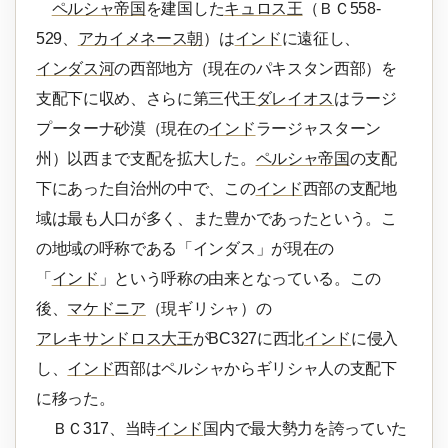
ペルシャ帝国
を建国した
キュロス王
（ＢＣ558-
529、
アカイメネース朝
）は
インド
に遠征し、
インダス河
の西部地方（現在のパキスタン西部）を
支配下に収め、さらに第三代王
ダレイオス
はラージ
プーターナ砂漠（現在の
インド
ラージャスターン
州）以西まで支配を拡大した。
ペルシャ帝国
の支配
下にあった自治州の中で、この
インド
西部の支配地
域は最も人口が多く、また豊かであったという。こ
の地域の呼称である「インダス」が現在の
「
インド
」という呼称の由来となっている。この
後、
マケドニア
（現ギリシャ）の
アレキサンドロス大王
がBC327に西北
インド
に侵入
し、
インド
西部はペルシャからギリシャ人の支配下
に移った。
ＢＣ317、当時
インド
国内で最大勢力を誇っていた