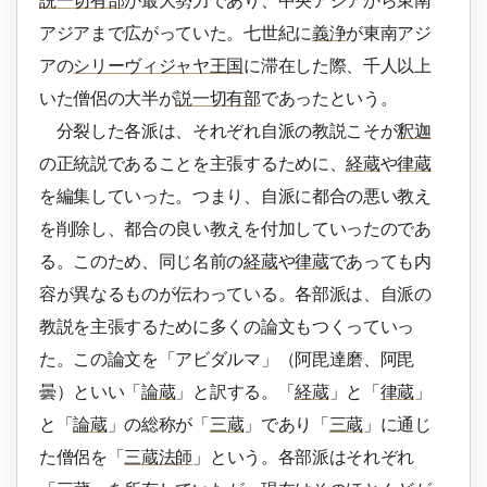
説一切有部
が最大勢力であり、中央アジアから東南
アジアまで広がっていた。七世紀に
義浄
が東南アジ
アの
シリーヴィジャヤ王国
に滞在した際、千人以上
いた僧侶の大半が
説一切有部
であったという。
分裂した各派は、それぞれ自派の教説こそが
釈迦
の正統説であることを主張するために、
経蔵
や
律蔵
を編集していった。つまり、自派に都合の悪い教え
を削除し、都合の良い教えを付加していったのであ
る。このため、同じ名前の
経蔵
や
律蔵
であっても内
容が異なるものが伝わっている。各部派は、自派の
教説を主張するために多くの論文もつくっていっ
た。この論文を「アビダルマ」（阿毘達磨、阿毘
曇）といい「
論蔵
」と訳する。「
経蔵
」と「
律蔵
」
と「
論蔵
」の総称が「
三蔵
」であり「
三蔵
」に通じ
た僧侶を「
三蔵法師
」という。各部派はそれぞれ