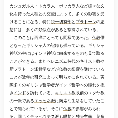
カシュガル人・トカラ人・ボッカラ人など様々な文
化を持った人種との交流によって、多くの影響を受
けることになる。特に
説一切有部
と
プラトーン
の思
想には、多くの類似点があると指摘されている。
このことは西洋にとっても同様であった。
仏教
僧
となったギリシャ人の記録も残っている。ギリシャ
神話の中には
インド
神話に由来するものも見て取る
ことができる。また
ヘレニズム時代
の
キリスト教
や
新
プラトーン
派哲学などが
仏教
の影響を受けている
ことが近年の研究によって明らかにされている。実
際多くの
ギリシャ哲学
者が
インド
哲学への憧れを抱
き
インド
を訪れている。
キリスト教
以前のユダヤ教
の一派である
エッセネ派
は簡素な生活をしていたこ
とで知られているが、そこに
仏教
の影響がみられ
る。同じく
テラペウテス派
も瞑想と独身主義、菜食