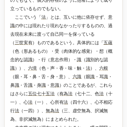
のでもなく、個人的存在のように他者によって成り
立っているものでもない。
ここでいう「
法
」とは、互いに他に依存せず、意
識
の中には現れたり現れなかったりするものの、過
去現在未来に渡って自己同一を保っている
（
三世実有
）ものであるという。具体的には「
五蘊
（色（形あるもの）・受（肉体的な感覚）・想（概
念的な認
識
）・行（意志作用）・
識
（
識
別的な認
識
））、
六境
（色・声・香・味・触・
法
）、
六根
（眼・耳・鼻・舌・身・意）、
六識
（眼
識
・耳
識
・
鼻
識
・舌
識
・身
識
・意
識
）のことであるが、これら
はさらに
五位七十五法
（
有為法
（七十二、色
法
（十
一）、心
法
（一）、心所有
法
（四十六）、心不相応
行
法
（一四））、
無為法
（三、虚空無為、択滅無
為、非択滅無為）にまとめられた。