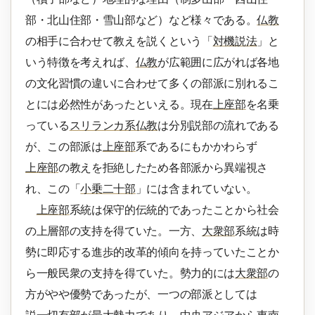
部・北山住部・雪山部など）など様々である。
仏教
の相手に合わせて教えを説くという「
対機説法
」と
いう特徴を考えれば、
仏教
が広範囲に広がれば各地
の文化習慣の違いに合わせて多くの部派に別れるこ
とには必然性があったといえる。現在
上座部
を名乗
っている
スリランカ系仏教
は分別説部の流れである
が、この部派は
上座部
系であるにもかかわらず
上座部
の教えを拒絶したため各部派から異端視さ
れ、この「
小乗二十部
」には含まれていない。
上座部
系統は保守的伝統的であったことから社会
の上層部の支持を得ていた。一方、
大衆部
系統は時
勢に即応する進歩的改革的傾向を持っていたことか
ら一般民衆の支持を得ていた。勢力的には
大衆部
の
方がやや優勢であったが、一つの部派としては