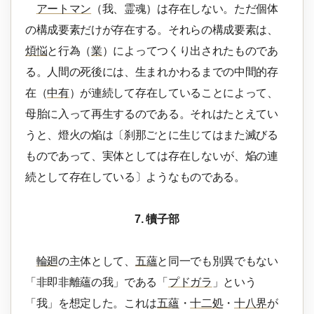
アートマン
（我、霊魂）は存在しない。ただ個体
の構成要素だけが存在する。それらの構成要素は、
煩悩
と行為（
業
）によってつくり出されたものであ
る。人間の死後には、生まれかわるまでの中間的存
在（
中有
）が連続して存在していることによって、
母胎に入って再生するのである。それはたとえてい
うと、燈火の焔は〔刹那ごとに生じてはまた滅びる
ものであって、実体としては存在しないが、焔の連
続として存在している〕ようなものである。
7. 犢子部
輪廻
の主体として、
五蘊
と同一でも別異でもない
「非即非離蘊の我」である「
プドガラ
」という
「我」を想定した。これは
五蘊
・
十二処
・
十八界
が