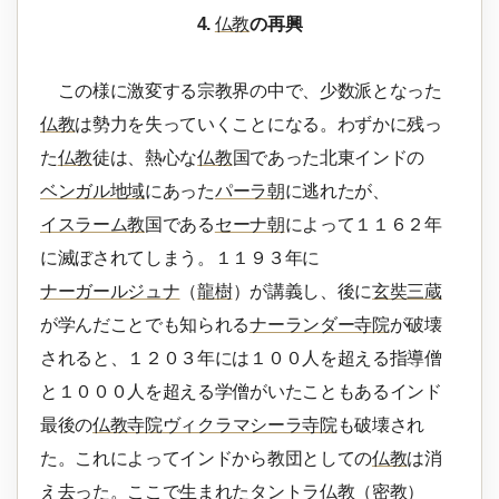
4.
仏教
の再興
この様に激変する宗教界の中で、少数派となった
仏教
は勢力を失っていくことになる。わずかに残っ
た
仏教
徒は、熱心な
仏教
国であった北東インドの
ベンガル地域
にあった
パーラ朝
に逃れたが、
イスラーム教
国である
セーナ朝
によって１１６２年
に滅ぼされてしまう。１１９３年に
ナーガールジュナ
（
龍樹
）が講義し、後に
玄奘三蔵
が学んだことでも知られる
ナーランダー寺院
が破壊
されると、１２０３年には１００人を超える指導僧
と１０００人を超える学僧がいたこともあるインド
最後の
仏教寺院
ヴィクラマシーラ寺院
も破壊され
た。これによってインドから教団としての
仏教
は消
え去った。ここで生まれた
タントラ仏教
（
密教
）