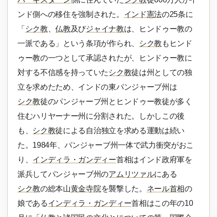
ンド側への移住を強制された。
インド憲法
の25条に
「
シク教
、
仏教
及び
ジャイナ教
は、ヒンドゥー教の
一派である」という条項が作られ、
シク教
もヒンド
ゥー教の一つとして承認されたが、ヒンドゥー教に
対する不信感を持っていた
シク教
徒は州としての独
立を求めたため、インドの東パンジャーブ州は
シク教
徒のパンジャーブ州とヒンドゥー教徒が多く
住むハリヤーナー州に分割された。しかしこの後
も、
シク教
徒による自治独立を求める運動は続い
た。1984年、パンジャーブ州一体で武力衝突がおこ
り、
インディラ・ガンディー
首相はインド政府軍を
派兵してパンジャーブ州の
アムリツァル
にある
シク教
の総本山
黄金寺院
を襲撃した。
ネール首相
の
娘である
インディラ・ガンディー
首相はこの年の10