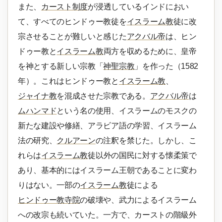
また、
カースト制度
が浸透しているインドにおい
て、すべてのヒンドゥー教徒を
イスラーム教
徒に改
宗させることが難しいと感じた
アクバル帝
は、ヒン
ドゥー教と
イスラーム教
両方を収めるために、皇帝
を神とする新しい宗教「
神聖宗教
」を作った（1582
年）。これはヒンドゥー教と
イスラーム教
、
ジャイナ教
を混成させた宗教である。
アクバル帝
は
ムハンマド
という名の使用、イスラームのモスクの
新たな建設や修繕、アラビア語の学習、イスラーム
法の研究、
クルアーン
の注釈を禁じた。しかし、こ
れらは
イスラーム教
徒以外の国民に対する懐柔策で
あり、基本的にはイスラーム王朝であることに変わ
りはない。一部の
イスラーム教
徒による
ヒンドゥー教寺院
の破壊や、武力によるイスラーム
への改宗も続いていた。一方で、カーストの階級外