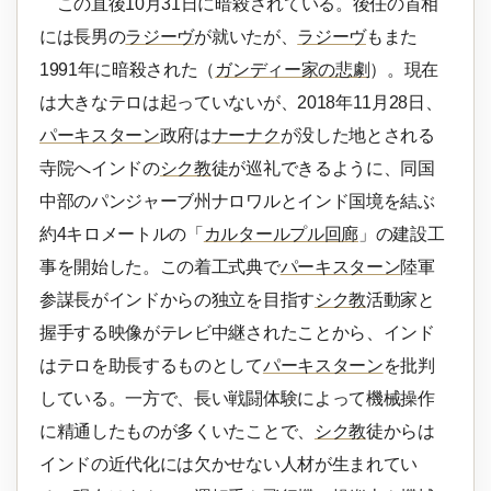
この直後10月31日に暗殺されている。後任の首相
には長男の
ラジーヴ
が就いたが、
ラジーヴ
もまた
1991年に暗殺された（
ガンディー家の悲劇
）。現在
は大きなテロは起っていないが、2018年11月28日、
パーキスターン
政府は
ナーナク
が没した地とされる
寺院へインドの
シク教
徒が巡礼できるように、同国
中部のパンジャーブ州ナロワルとインド国境を結ぶ
約4キロメートルの「
カルタールプル回廊
」の建設工
事を開始した。この着工式典で
パーキスターン
陸軍
参謀長がインドからの独立を目指す
シク教
活動家と
握手する映像がテレビ中継されたことから、インド
はテロを助長するものとして
パーキスターン
を批判
している。一方で、長い戦闘体験によって機械操作
に精通したものが多くいたことで、
シク教
徒からは
インドの近代化には欠かせない人材が生まれてい