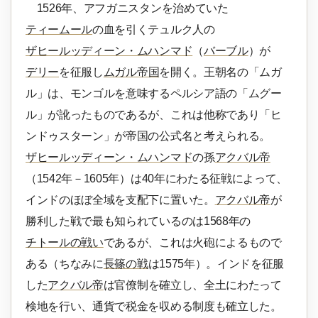
1526年、アフガニスタンを治めていた
ティームール
の血を引くテュルク人の
ザヒールッディーン・ムハンマド
（
バーブル
）が
デリー
を征服し
ムガル帝国
を開く。王朝名の「ムガ
ル」は、モンゴルを意味するペルシア語の「ムグー
ル」が訛ったものであるが、これは他称であり「ヒ
ンドゥスターン」が帝国の公式名と考えられる。
ザヒールッディーン・ムハンマド
の孫
アクバル帝
（1542年－1605年）は40年にわたる征戦によって、
インドのほぼ全域を支配下に置いた。
アクバル帝
が
勝利した戦で最も知られているのは1568年の
チトールの戦い
であるが、これは火砲によるもので
ある（ちなみに
長篠の戦
は1575年）。インドを征服
した
アクバル帝
は官僚制を確立し、全土にわたって
検地を行い、通貨で税金を収める制度も確立した。