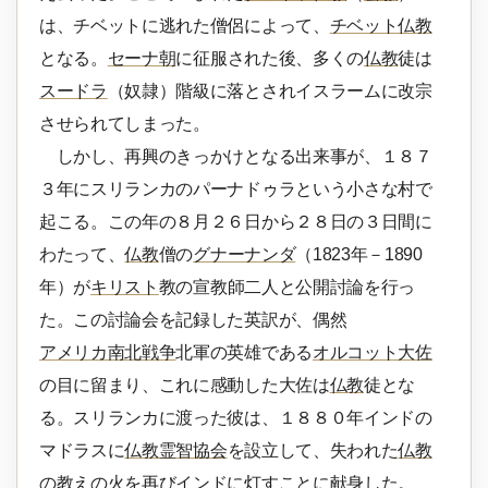
は、チベットに逃れた僧侶によって、
チベット仏教
となる。
セーナ朝
に征服された後、多くの
仏教
徒は
スードラ
（奴隷）階級に落とされイスラームに改宗
させられてしまった。
しかし、再興のきっかけとなる出来事が、１８７
３年にスリランカのパーナドゥラという小さな村で
起こる。この年の８月２６日から２８日の３日間に
わたって、
仏教
僧の
グナーナンダ
（1823年－1890
年）が
キリスト
教の宣教師二人と公開討論を行っ
た。この討論会を記録した英訳が、偶然
アメリカ南北戦争
北軍の英雄である
オルコット大佐
の目に留まり、これに感動した大佐は
仏教
徒とな
る。スリランカに渡った彼は、１８８０年インドの
マドラスに
仏教霊智協会
を設立して、失われた
仏教
の教えの火を再びインドに灯すことに献身した。