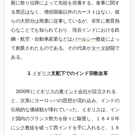
殿に祭り位牌によって先祖を供養する。食事に関す
る禁忌はなく、僧侶階級以外のカーストはない。彼
らの大部分は商業に従事しているが、非常に教育熱
心なことでも知られており、現在インドにおける鉄
鋼・航空・自動車産業などは
パールシー教
徒によっ
て創業されたものである。その代表が
タータ財閥
で
ある。
3.
イギリス
支配下でのインド宗教改革
1600年に
イギリスの東インド会社
が設立される
と、次第にヨーロッパの思想が流れ込み、インドの
伝統的な価値観が壊れていった。
イギリス
は、イン
ド国内のフランス勢力を徐々に駆逐し、１８４９年
に
シク教
徒を破って西インドを手に入れると、１８