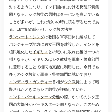
対するようになり、インド国内における反乱武装集
団となる。
シク教
徒の男性はターバンを巻いている
ことが多いが、これは戦いの時に頭を守るためであ
る。18世紀の終わり、
シク教
の法主
ランジート・シング
は教団を軍事団体に編成して
パンジャーブ地方
に独立王国を建設した。インドを
植民地化した
イギリス
との戦いに敗れた後は一つの
州となるが、
イギリス
は
シク教
徒を軍事・警察部門
に登用することで植民地支配に利用した。今日でも
多くの
シク教
徒が軍事・警察部門に就いており、
インディラ・ガンディー
首相が
シク教
徒によって暗
殺されたときにも
シク教
徒が護衛していた。
インド・パーキスターン分離
の際、かつてのシク王
国の大部分が
パーキスターン
側となった。このため
パーキスターン
側に住んでいた
シク教
徒600万人がイ