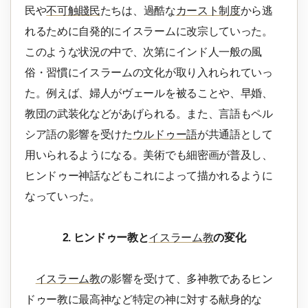
民や
不可触賤民
たちは、過酷な
カースト制度
から逃
れるために自発的にイスラームに改宗していった。
このような状況の中で、次第にインド人一般の風
俗・習慣にイスラームの文化が取り入れられていっ
た。例えば、婦人がヴェールを被ることや、早婚、
教団の武装化などがあげられる。また、言語もペル
シア語の影響を受けた
ウルドゥー語
が共通語として
用いられるようになる。美術でも細密画が普及し、
ヒンドゥー神話などもこれによって描かれるように
なっていった。
2. ヒンドゥー教と
イスラーム教
の変化
イスラーム教
の影響を受けて、多神教であるヒン
ドゥー教に最高神など特定の神に対する献身的な