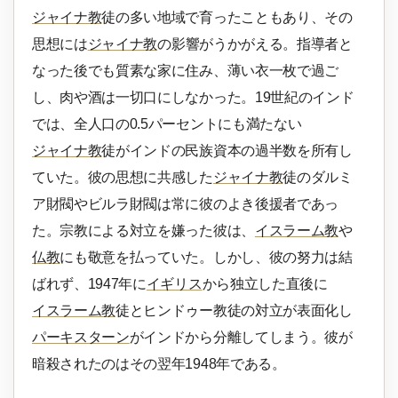
ジャイナ教
徒の多い地域で育ったこともあり、その
思想には
ジャイナ教
の影響がうかがえる。指導者と
なった後でも質素な家に住み、薄い衣一枚で過ご
し、肉や酒は一切口にしなかった。19世紀のインド
では、全人口の0.5パーセントにも満たない
ジャイナ教
徒がインドの民族資本の過半数を所有し
ていた。彼の思想に共感した
ジャイナ教
徒のダルミ
ア財閥やビルラ財閥は常に彼のよき後援者であっ
た。宗教による対立を嫌った彼は、
イスラーム教
や
仏教
にも敬意を払っていた。しかし、彼の努力は結
ばれず、1947年に
イギリス
から独立した直後に
イスラーム教
徒とヒンドゥー教徒の対立が表面化し
パーキスターン
がインドから分離してしまう。彼が
暗殺されたのはその翌年1948年である。