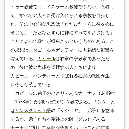
ドゥー教徒でも、
イスラーム教
徒でもない」と称し
て、すべての人々に受け入れられる宗教を目指し
た。その中心的な思想は「ただひたすらに神を心に
念じる」「ただひたすらに神にすべてをささげる」
ことによって救いが得られるというものである。こ
の思想は、
タゴール
や
ガンディー
にも強烈な影響を
与えている。
カビール
は在家の宗教家であったた
め、後に彼の思想を崇拝する人たちにより
カビール・パンティー
と呼ばれる在家の教団が生ま
れ今も存続している。
カビール
の弟子のひとりである
ナーナク
（1469年
－1538年）が開いたのが
シク教
である。「シク」と
は
サンスクリット語
の「シシュヤ」（弟子）を意味
するが、弟子たちが精神上の師（
グル
）である
ナーナク
に対して従順な態度を示したことに由来し