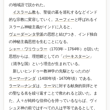
の地域語で説かれた。
イスラーム教
も、聖徒の墓を巡礼するなどインド
的な宗教に変容していく。
スーフィー
と呼ばれるイ
スラーム神秘主義がインドに入ると、
ヴェーダーンタ学派
の思想と結びつき、インド独自
の神秘主義思想を生むことになる。
シャー・ワリウッラー
（1703年－1764年）が説いた
思想からは、理想郷としての「
パーキスターン
」
（清浄な国）という理念が生まれている。
新しいヒンドゥー教神学の先駆となったのが
ラーマ―ナンダ
（1400年頃 - 1470年頃）である。
ラーマ―ナンダ
は、
ラーマ
に対する献身的崇拝とそ
の聖なる名を繰り返すことで救われると説いた。ま
た、人々が純粋な信仰心を持っているならば、ヴィ
シュヌ神の前ではすべての人は平等であるとして、