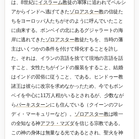
は、8世紀に
イスラーム教
徒の軍隊に追われてペルシ
アからインドへ逃げてきた
ゾロアスター教
の信徒た
ちをヨーロッパ人たちがそのように呼んでいたこと
に由来する。ボンベイの北にあるグジャラートの海
岸に逃れてきた
ゾロアスター教
徒たちを、当時の藩
主はいくつかの条件を付けて帰化することを許し
た。それは、イランの言語を捨てて現地の言語を話
すこと、女性たちがインドの服装をすること、結婚
はインドの習俗に従うこと、である。ヒンドゥー教
諸王は彼らに改宗を求めなかったため、今でもボン
ベイを中心に11万人程がいるとされるが、少数なが
ら
パーキスターン
にも住んでいる（クイーンのフレ
ディ・マーキュリーなど）。
ゾロアスター教
は唯一
の全知なる神
アフラ・マズダ
を信じる宗教である。
この神の身体は無量なる光であるとされ、聖火を神