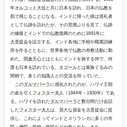
年
オルコット大佐
と共に日本を訪れ、日本の
仏教
を
肌で感じることになる。インドに帰った彼は巡礼者
として仏跡を訪れたが、その荒廃ぶりを見て、仏跡
の修復とインドでの
仏教
復興のために1891年に
大菩提会
を設立する。インド各地に学校や職業訓練
所を作るとともに、世界各地で
仏教
の布教活動に勤
めた。
岡倉天心
とはともにインドを旅する仲で、何
度も日本を訪れている。
タゴール
とは家族ぐるみの
間柄で、多くの知識人との交流を持っていた。
この
ダルマパーラ
に感化されたのが、ハワイ王朝
の血を引く
フォスター夫人
（1844年－1930年）であ
る。ハワイを訪れた
ダルマパーラ
と数分間だけ会話
した
フォスター夫人
は、莫大な資金を
大菩提会
に提
供し、これによってインドとスリランカに多くの寺
院・僧院・学校・病院などが作られた。また、