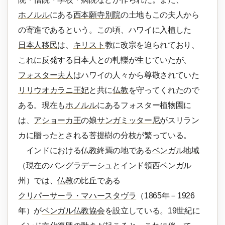
ホノルル
にある
西本願寺別院
の土地もこの夫人から
の寄進であるという。この頃、ハワイに入植した
日本人移民
は、
キリスト
教に改宗を迫られており、
これに反発する日本人との軋轢が生じていたが、
フォスター夫人
はハワイの人々から尊敬されていた
リリウオカラニ王妃
と共に
仏教
を守ってくれたので
ある。現在も
ホノルル
にあるフォスター植物園に
は、
アショーカ王
の娘
サンガミッター尼
がスリラン
カに贈ったとされる菩提樹の分枝が繁っている。
インドにおける
仏教
終焉の地である
ベンガル地域
（現在のバングラデーシュとインド領西ベンガル
州）では、
仏教
の比丘である
クリパーサーラ・マハースタヴラ
（1865年－1926
年）が
ベンガル仏教協会
を設立している。19世紀に