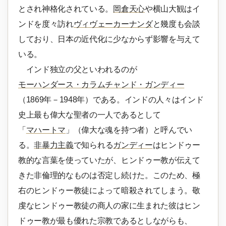
とされ神格化されている。
岡倉天心
や横山大観はイ
ンドを度々訪れ
ヴィヴェーカーナンダ
と幾度も会談
しており、日本の近代化に少なからず影響を与えて
いる。
インド独立の父といわれるのが
モーハンダース・カラムチャンド・ガンディー
（1869年－1948年）である。インドの人々はインド
史上最も偉大な聖者の一人であるとして
「
マハートマ
」（偉大な魂を持つ者）と呼んでい
る。
非暴力主義
で知られる
ガンディー
はヒンドゥー
教的な言葉を使っていたが、ヒンドゥー教が伝えて
きた非倫理的なものは否定し続けた。このため、極
右のヒンドゥー教徒によって暗殺されてしまう。敬
虔なヒンドゥー教徒の商人の家に生まれた彼はヒン
ドゥー教が最も優れた宗教であるとしながらも、