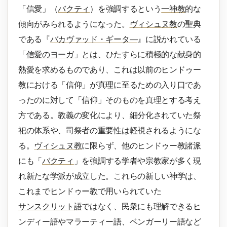
「信愛」（
バクティ
）を強調するという
一神教
的な
傾向がみられるようになった。
ヴィシュヌ教
の聖典
である『
バカヴァッド・ギータ―
』に説かれている
「
信愛のヨーガ
」とは、ひたすらに積極的な献身的
熱愛を求めるものであり、これは以前のヒンドゥー
教における「信仰」が真理に至るための入り口であ
ったのに対して「信仰」そのものを真理とする考え
方である。教義の変化により、細分化されていた祭
祀の体系や、司祭者の重要性は軽視されるようにな
る。
ヴィシュヌ教
に限らず、他のヒンドゥー教諸派
にも「
バクティ
」を強調する学者や宗教家が多く現
れ新たな学派が成立した。これらの新しい神学は、
これまでヒンドゥー教で用いられていた
サンスクリット語
ではなく、民衆にも理解できるヒ
ンディー語やマラーティー語、ベンガーリー語など