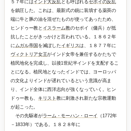
５７年には
インド大反乱
とも呼ばれる
セポイの反乱
を鎮圧した。これは、最新式の銃に装填する薬莢の
端に牛と豚の油を混ぜたものが使ってあったため、
ヒンドゥー教と
イスラーム教
のセポイ（傭兵）が抵
抗したことがきっかけと言われている。１８６２年
に
ムガル帝国
を滅ぼした
イギリス
は、１８７７年に
ヴィクトリア女王
がインド女帝を兼任するかたちで
植民地化を完成し、以後1世紀半インドを支配するこ
とになる。植民地となったインドでは、ヨーロッパ
の文化よりインドが遅れているという意識が高ま
り、インド全体に西洋志向が強くなっていく。ヒン
ドゥー教も、
キリスト
教に刺激され新たな宗教運動
が起こった。
その先駆者が
ラーム・モーハン・ローイ
（1772年
－1833年）である。１８２８年に