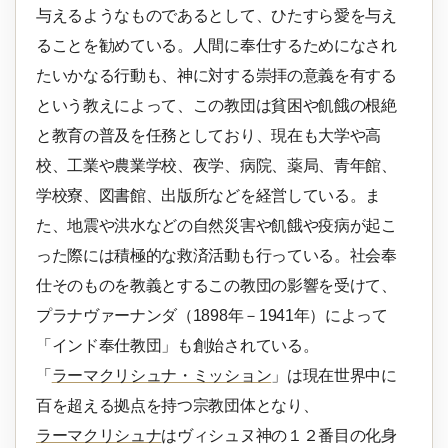
与えるようなものであるとして、ひたすら愛を与え
ることを勧めている。人間に奉仕するためになされ
たいかなる行動も、神に対する崇拝の意義を有する
という教えによって、この教団は貧困や飢餓の根絶
と教育の普及を任務としており、現在も大学や高
校、工業や農業学校、夜学、病院、薬局、青年館、
学校寮、図書館、出版所などを経営している。ま
た、地震や洪水などの自然災害や飢餓や疫病が起こ
った際には積極的な救済活動も行っている。社会奉
仕そのものを教義とするこの教団の影響を受けて、
プラナヴァーナンダ（1898年－1941年）によって
「インド奉仕教団」も創始されている。
「
ラーマクリシュナ・ミッション
」は現在世界中に
百を超える拠点を持つ宗教団体となり、
ラーマクリシュナ
はヴィシュヌ神の１２番目の化身