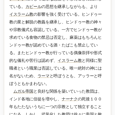
ている。
カビール
の思想を継承しながらも、より
イスラーム教
の影響を強く受けている。ヒンドゥー
教の業と解脱の教義を継承し、ヒンドゥー教の神々
や宗教儀式も容認している。一方でヒンドゥー教が
求めている食物の禁忌は否定し、麻薬はもちろんヒ
ンドゥー教が認めている酒・たばこも禁止してい
る。またヒンドゥー教が行っている偶像崇拝や形式
的な儀礼や苦行は認めず、
イスラーム教
と同様に聖
職者という職業は否認している。唯一絶対の神には
名がないため、
ラーマ
と呼ぼうとも、アッラーと呼
ぼうともかまわない。
ムガル帝国
と良好な関係を築いていった教団は、
インド各地に信徒を増やし、
ナーナク
の死後１００
年もたたないうちに一つの宗教として独立すること
になる。しかし、武装化した教団は徐々に帝国と敵