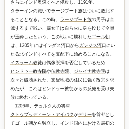
さらにインド奥深くへと侵攻し、1191年、
タラーインの戦い
で
ラージプート族
はついに敗北す
ることとなる。この時、
ラージプート族
の男子は全
滅するまで戦い、婦女子は自ら火に身を投じて全員
が玉砕したという。この戦いに勝利した
ゴール朝
は、1205年にはインダス河口から
ガンジス河
口にい
たる北インドすべてを支配下に治めることになる。
イスラーム教
徒は偶像崇拝を否定しているため
ヒンドゥー教寺院
や
仏教寺院
、
ジャイナ教寺院
は
次々と破壊された。支配地域の住民に強く改宗を求
めたが、これはヒンドゥー教徒からの反発を受け失
敗に終わっている。
1206年、テュルク人の将軍
クトゥブッディーン・アイバク
が
デリー
を首都とし
て
ゴール朝
から独立し、インド国内における最初の