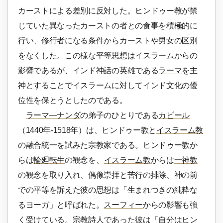
カーストによる差別に反対した。ヒンドゥー教が禁
じていた異なったカーストの者との食事を積極的に
行い、修行者になる条件からカーストや男女の区別
をなくした。この様な平等思想はイスラームからの
影響であるが、インド神話の英雄である
ラーマ
を主
神とすることでイスラームに対してインド文化の優
位性を保とうとしたのである。
ラーマ―ナンダ
の弟子のひとりである
カビール
（1440年-1518年）は、ヒンドゥー教と
イスラーム教
の融合統一を試みた宗教家である。ヒンドゥー教か
らは
輪廻転生
の観念を、
イスラーム教
からは
一神教
の観念を取り入れ、偶像崇拝と苦行の排除、神の前
での平等を訴えた彼の思想は「生まれつきの純粋な
るヨーガ」と呼ばれた。
スーフィー
からの影響も強
く受けている。宗教詩人であった彼は「自分はヒン