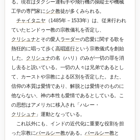
る。現在はタクシー運転手や飛行機の操縦士や機械
工学の専門家に
シク教
徒が多くみられる。
チャイタニヤ
（1485年－1533年）は、従来行われ
ていたヒンドゥー教の宗教儀礼を否定し、
クリシュナ
とその愛人
ラーダー
の恋愛に関する歌を
熱狂的に唱って歩く
高唱巡行
という宗教儀式を創始
した。
クリシュナ
の名（ハリ）のみが一切の罪を消
し去ると説いている。一切の人々は兄弟であるとし
て、カーストや宗教による区別を否定した。また、
信仰の本質は愛情であり、解脱とは愛情そのものに
他ならない、神の本性も愛情であるとしている。こ
の思想はアメリカに移入され「ハレー・
クリシュナ
」運動となっている。
これ以外にも、インドの近代化に重要な役割を担
った宗教に
パールシー教
がある。
パールシー教
と