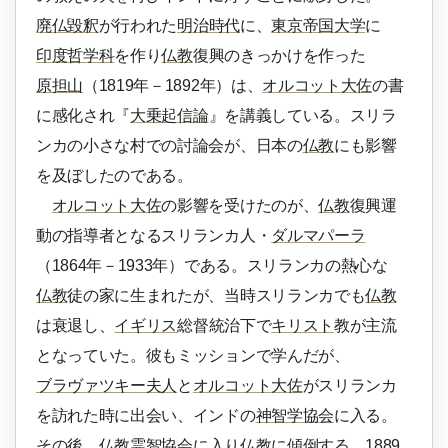
廃仏毀釈
が行われた
明治時代
に、
東京帝国大学
に
印度哲学科
を作り
仏教
復興のきっかけを作った
原担山
（1819年－1892年）は、
オルコット大佐
の書
に感化され『
大乗起信論
』を講義している。スリラ
ンカの小さな村での討論会が、日本の
仏教
にも影響
を及ぼしたのである。
オルコット大佐
の影響を受けたのが、
仏教
復興運
動の指導者となるスリランカ人・
ダルマパーラ
（1864年－1933年）である。スリランカの熱心な
仏教
徒の家に生まれたが、当時スリランカでも
仏教
は衰退し、
イギリス
総督統治下で
キリスト
教が主流
となっていた。彼もミッションで学んだが、
ブラヴァツキー夫人
と
オルコット大佐
がスリランカ
を訪れた時に出会い、インドの
神智学協会
に入る。
その後、
仏教霊智協会
に入り
仏教
に傾倒する。1889