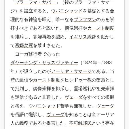
「
ブラーフマ・サバー
」（後のブラーフマ・サマー
ジ）を設立すると、
ウパニシャッド
を基礎とする合
理的な有神論を唱え、唯一なる
ブラフマン
のみを崇
拝すべきであると説いた。偶像崇拝や
カースト制度
を排斥し、寡婦再婚を認め、
イギリス
総督を動かし
て
寡婦焚死
を禁止させた。
ヨーガ修行者であった
ダヤーナンダ・サラスヴァティー
（1824年－1883
年）が設立したのが
アーリヤ・サマージ
である。当
時の迷信や
カースト制度
をヒンドゥー教の堕落とし
て批判し、偶像崇拝を排斥し、霊場巡礼や祖先崇拝
も迷信であると非難した。
ヴェーダ
をすべての根拠
と考え、
ウパニシャッド
哲学も無視した。
ヴェーダ
を俗語に翻訳し、
ヴェーダ
を知ることは全アーリア
人の義務であると提言した。
不可触賤民
という存在