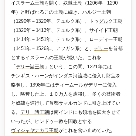
イスラーム王朝を開く。
奴隷王朝
（1206年－1290
年）と呼ばれるこの王朝に続き、ハルジー王朝
（1290年－1320年、テュルク系）、トゥ
グル
ク王朝
（1320年－1413年、テュルク系）、サイイド王朝
（1414年－1451年、テュルク系）、ローディー王朝
（1451年－1526年、アフガン系）と、
デリー
を首都
とするイスラームの王朝が続いた。これを
「
デリー諸王朝
」という。この間、1221年には
チンギス・ハーン
がインダス河流域に侵入し財宝を
略奪し、1398年には
ティームール
が
デリー
に侵入
し、略奪した上、１０万人を虐殺し、多くの技術者
と奴隷を連行して首都サマルカンドに引き上げてい
る。
デリー諸王朝
は南インドにも領地を拡大させて
いったが、ヒンドゥー教を国教とする
ヴィジャヤナガラ王朝
がこれを食い止めていた。