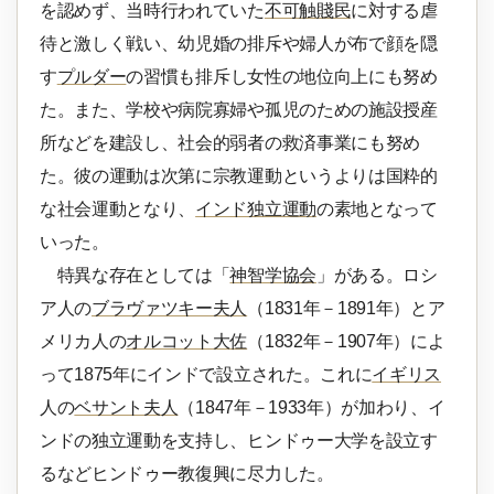
を認めず、当時行われていた
不可触賤民
に対する虐
待と激しく戦い、幼児婚の排斥や婦人が布で顔を隠
す
プルダー
の習慣も排斥し女性の地位向上にも努め
た。また、学校や病院寡婦や孤児のための施設授産
所などを建設し、社会的弱者の救済事業にも努め
た。彼の運動は次第に宗教運動というよりは国粋的
な社会運動となり、
インド独立運動
の素地となって
いった。
特異な存在としては「
神智学協会
」がある。ロシ
ア人の
ブラヴァツキー夫人
（1831年－1891年）とア
メリカ人の
オルコット大佐
（1832年－1907年）によ
って1875年にインドで設立された。これに
イギリス
人の
ベサント夫人
（1847年－1933年）が加わり、イ
ンドの独立運動を支持し、ヒンドゥー大学を設立す
るなどヒンドゥー教復興に尽力した。