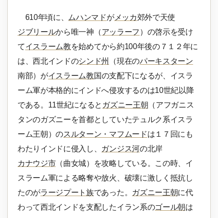
610年頃に、
ムハンマド
が
メッカ
郊外で天使
ジブリール
から唯一神（
アッラーフ
）の啓示を受け
て
イスラーム教
を始めてから約100年後の７１２年に
は、西北インドの
シンド州
（現在の
パーキスターン
南部）が
イスラーム教
国の支配下になるが、イスラ
ーム軍が本格的にインドへ侵攻するのは10世紀以降
である。11世紀になると
ガズニー王朝
（アフガニス
タンのガズニーを首都としていたテュルク系イスラ
ーム王朝）の
スルターン・マフムード
は１７回にも
わたりインドに侵入し、
ガンジス河
の北岸
カナウジ市
（曲女城）を攻略している。この時、イ
スラーム軍による略奪や放火、破壊に激しく抵抗し
たのが
ラージプート族
であった。
ガズニー王朝
に代
わって西北インドを支配したイラン系の
ゴール朝
は