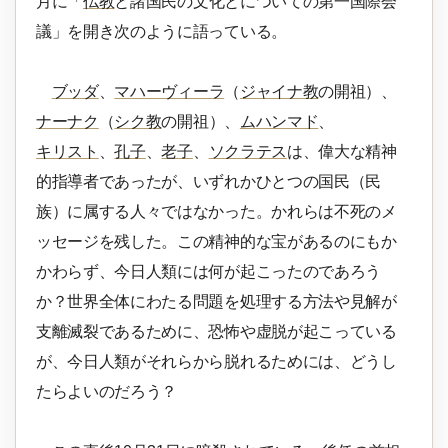
月に「
仏教
と諸国民の文化とについての第一国際会
議」を開き次のように語っている。
ブッダ
、
マハーヴィーラ
（
ジャイナ教
の開祖）、
ナーナク
（
シク教
の開祖）、
ムハンマド
、
キリスト
、
孔子
、
老子
、
ソクラテス
は、偉大な精神
的指導者であったが、いずれかひとつの国民（民
族）に属する人々ではなかった。かれらは不死のメ
ッセージを残した。この精神的な宝があるのにもか
かわらず、今日人類には何が起こったのであろう
か？世界全体にわたる問題を処理する方法や見解が
支離滅裂であるために、恐怖や虚脱が起こっている
が、今日人類がそれらから脱れるためには、どうし
たらよいのだろう？