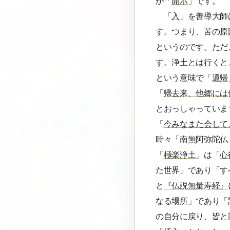
が「
開示
」です。
「
入
」を善導大師
す。つまり、苦の原
というのです。ただ
す。浄土とは行くと
という意味で「
還帰
「
帰去来、他郷には
とおっしゃっていま
「
今みなまた会して
時々「南無阿弥陀仏
「
極楽浄土
」は「
心
た世界」であり「す
と
『仏説無量寿経』
なる場所」であり「
の自分に戻り、皆と