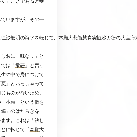
づく
」ことであると受
れていますが、その一
提恒沙無明の海水を転じて、本願大悲智慧真実恒沙万徳の大宝海
うしおに一味なり
」と
」では「
衆悪
」と言っ
人生の中で身につけて
「悪」とおっしゃって
同じものがないため、
の「
本願
」という個を
「
海
」のはたらきを
います。これは「決し
ほどに転じて「
本願
大