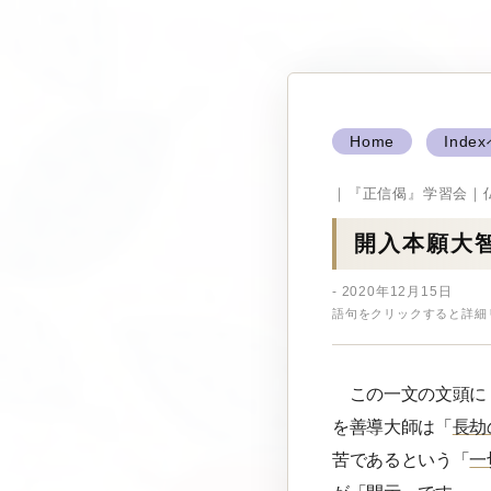
Home
Inde
｜『正信偈』学習会｜
開入本願大智
- 2020年12月15日
語句をクリックすると詳細
この一文の文頭に
を善導大師は「
長劫
苦であるという「
一