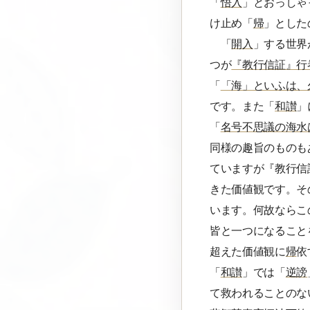
「
悟入
」とおっしゃ
け止め「
帰
」とした
「
開入
」する世界
つが
『教行信証』行
「
「海」といふは、
です。また「
和讃
」
「
名号不思議の海水
同様の趣旨のものも
ていますが『教行信
きた価値観です。そ
います。何故ならこ
皆と一つになること
超えた価値観に
帰
依
「
和讃
」では「
逆謗
て救われることのな