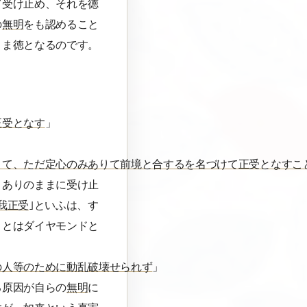
て受け止め、それを徳
の
無明
をも認めること
まま徳となるのです。
正受となす
」
りて、ただ定心のみありて前境と合するを名づけて正受となすこ
、ありのままに受け止
我正受
｣といふは、す
」とはダイヤモンドと
の人等のために動乱破壊せられず
」
る原因が自らの
無明
に