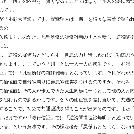
った「
悟
」の内容を「
賢くなる
」ことではなく「
本来の姿に気
のです。
が「
本願大智海
」です。
親鸞聖人
は「
海
」を様々な言葉で語ら
巻
の
久遠よりこのかた、凡聖所修の雑修雑善の川水を転じ、逆謗闡
には
は 逆謗の屍骸もとどまらず 衆悪の万川帰しぬれば 功徳の
あります。ここでいう「川」とは一人一人の
衆生
です。「
和讃
証』では「
凡聖所修の雑修雑善
」となっています。それぞれが
の価値観で自分や周りに善悪や優劣をつけるのですが、それを
の価値観はその人が歩んできた人生同様に一つとして他の人と
を阻むものであるからです。各々の価値観を差し置いて、共通
することで、初めて共通認識を得ることが出来るのです。また
」だけですが『教行信証』では「
逆謗闡提恒沙無明
」と述べて
い者」という意味です。その様な者が「屍骸もとどまら」ない