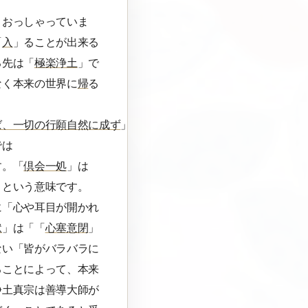
とおっしゃっていま
「
入
」ることが出来る
る先は「
極楽浄土
」で
なく本来の世界に
帰
る
ば、一切の行願自然に成ず
」
では
す。「
倶会一処
」は
」という意味です。
に「心や耳目が開かれ
獄
」は「「
心塞意閉
」
ない「皆がバラバラに
ることによって、本来
浄土真宗は善導大師が