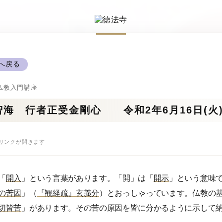
xへ戻る
仏教入門講座
海 行者正受金剛心 令和2年6月16日(火
リンクが開きます
「
開入
」という言葉があります。「開」は「
開示
」という意味
の苦因
」（
『観経疏』玄義分
）とおっしゃっています。仏教の
切皆苦
」があります。その苦の原因を皆に分かるように示して