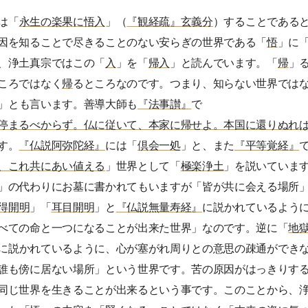
は「
永生の楽果に悟入
」（
『観経疏』玄義分
）することである
因を知ることで尽きることのない安らぎの世界である「
悟
」に
、浄土真宗ではこの「
入
」を「
帰入
」と読んでいます。「
帰
」
ころではなく
帰
るところなのです。つまり、知らない世界では
」とも言います。善導大師も
『法事讃』
で
停まるべからず。仏に従いて、本家に帰せよ。本国に還りぬれ
す。
『仏説阿弥陀経』
には「
倶会一処
」と、また
『平等覚経』
、これ共にあい値える
」世界として「
極楽浄土
」を説いていま
」の代わりにお墓に書かれてもいますが「皆が共に会える場所
得開明
」「
耳目開明
」と
『仏説無量寿経』
に説かれているよう
べての命と一つになることが出来た世界」なのです。逆に「
地
に説かれているように、心が塞がれ周りとの意思の疎通ができ
誰も傍に居ない場所」という世界です。苦の原因がはっきりす
同じ世界を生きることが出来るという事です。このことから、