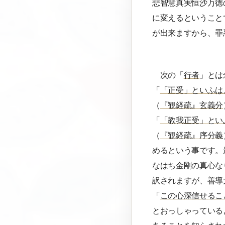
悲智慧真実恒沙万徳
に変えるということ
が出来ますから、罪
次の「
行者
」とは
「
「正受」といふは
（
『観経疏』玄義分
「
「教我正受」とい
（
『観経疏』序分義
めるという事です。
なはち
金剛
の真心な
訳されますが、善導
「
この心深信せるこ
とおっしゃっている