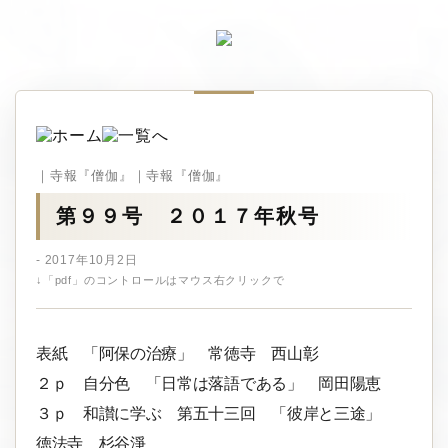
｜寺報『僧伽』｜寺報『僧伽』
第９９号 ２０１７年秋号
- 2017年10月2日
↓「pdf」のコントロールはマウス右クリックで
表紙 「阿保の治療」 常徳寺 西山彰
２ｐ 自分色 「日常は落語である」 岡田陽恵
３ｐ 和讃に学ぶ 第五十三回 「彼岸と三途」
徳法寺 杉谷淨