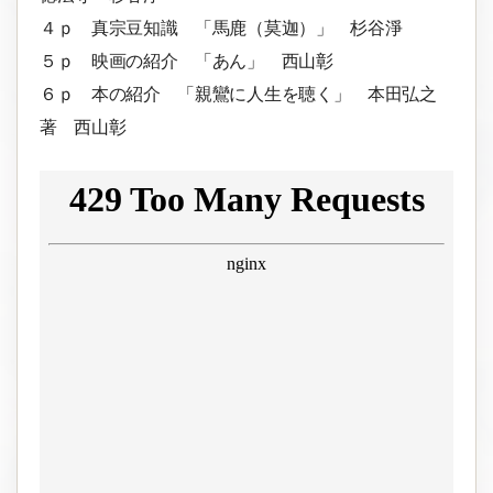
４ｐ 真宗豆知識 「馬鹿（莫迦）」 杉谷淨
５ｐ 映画の紹介 「あん」 西山彰
６ｐ 本の紹介 「親鸞に人生を聴く」 本田弘之
著 西山彰