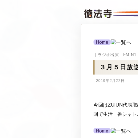
｜ラジオ出演 FM-N
３月５日放
- 2019年2月22日
今回はZUIUN代
回で生活一番シャト