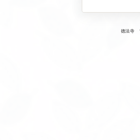
徳法寺 〒92