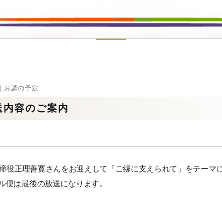
1｜お講の予定
送内容のご案内
表取締役正理善寛さんをお迎えして「ご縁に支えられて」をテーマ
ル便は最後の放送になります。