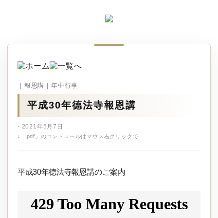
｜報恩講｜年中行事
平成30年德法寺報恩講
- 2021年5月7日
↓「pdf」のコントロールはマウス右クリックで
平成30年德法寺報恩講のご案内