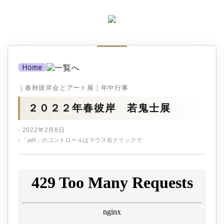
｜春秋彼岸会とアート展｜年中行事
２０２２年春彼岸 若鬼士展
- 2022年2月8日
↓「pdf」のコントロールはマウス右クリックで