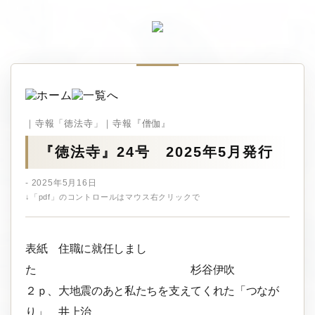
｜寺報「徳法寺」｜寺報『僧伽』
『徳法寺』24号 2025年5月発行
- 2025年5月16日
↓「pdf」のコントロールはマウス右クリックで
表紙 住職に就任しまし
た 杉谷伊吹
２ｐ、大地震のあと私たちを支えてくれた「つなが
り」 井上治