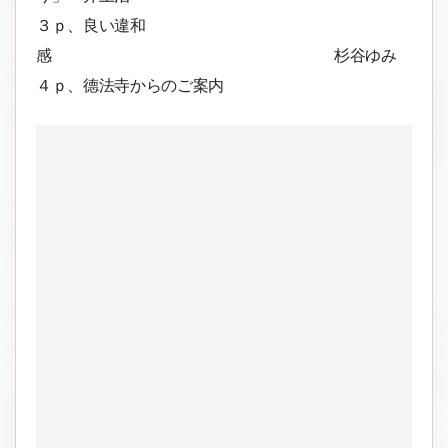
３ｐ、良い違和
感 杉谷ゆみ
４ｐ、德法寺からのご案内