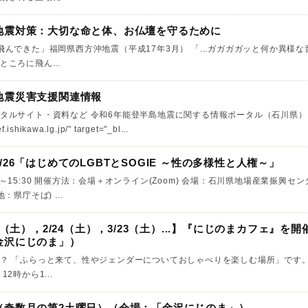
地震対策：大切な命と体、お仏壇を守るために
飛んできた」福岡県西方沖地震（平成17年3月） 「...ガガガガッと何か異様
ころに飛ん...
地震災害支援関連情報
タルサイト・資料など 令和6年能登半島地震に関する情報ポータル（石川県） 
f.ishikawa.lg.jp/" target="_bl...
26「はじめてのLGBTとSOGIE ～性の多様性と人権～」
4:00～15:30 開催方法：会場＋オンライン(Zoom) 会場：石川県地場産業振興セ
：県庁そば) ...
7（土），2/24（土），3/23（土）...】『にじのまカフェ』を開
金沢にじのま」）
？ 「ふらっと来て、性やジェンダーについておしゃべりを楽しむ場所」です。
2時から1...
（奇数月の第2土曜日）（会場：「金沢にじのま」）