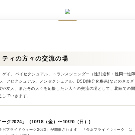
リティの方々の交流の場
アン、ゲイ、バイセクシュアル、トランスジェンダー（性別違和・性同一性
ル、アセクシュアル、ノンセクシュアル、DSD(性分化疾患)などのさま
族や友人、またその人々を応援したい人々の交流の場として、北陸での
えしていきます。
ク2024」（10/18（金）〜10/20（日）)
金沢プライドウィーク2023」が開催されます！ 「金沢プライドウィーク」は、