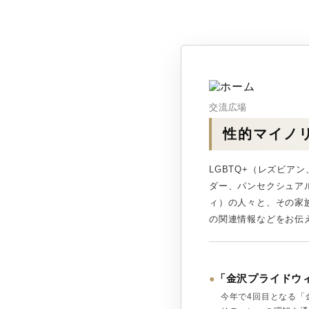
交流広場
性的マイノ
LGBTQ+（レズビ
ダー、パンセクシュア
ィ）の人々と、その家
の関連情報などをお伝
「金沢プライドウィー
●
今年で4回目となる「