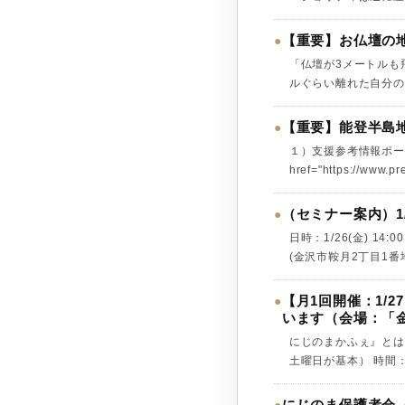
【重要】お仏壇の
●
「仏壇が3メートルも
ルぐらい離れた自分のと
【重要】能登半島
●
１）支援参考情報ポー
href="https://www.pre
（セミナー案内）1/
●
日時：1/26(金) 1
(金沢市鞍月2丁目1番地
【月1回開催：1/2
●
います（会場：「
にじのまかふぇ』とは
土曜日が基本） 時間：1
にじのま保護者会