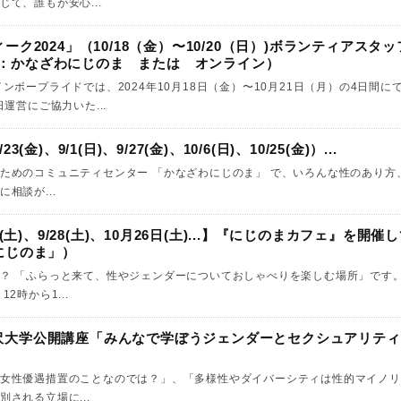
て、誰もが安心...
ク2024」（10/18（金）〜10/20（日）)ボランティアスタ
,24：かなざわにじのま または オンライン）
ンボープライドでは、2024年10月18日（金）〜10月21日（月）の4日間
日運営にご協力いた...
金)、9/1(日)、9/27(金)、10/6(日)、10/25(金)）...
ためのコミュニティセンター 「かなざわにじのま」 で、いろんな性のあり方
談が...
(土)、9/28(土)、10月26日(土)...】『にじのまカフェ』を開催
にじのま」）
？ 「ふらっと来て、性やジェンダーについておしゃべりを楽しむ場所」です。
2時から1...
9）金沢大学公開講座「みんなで学ぼうジェンダーとセクシュアリテ
）
女性優遇措置のことなのでは？」、「多様性やダイバーシティは性的マイノリ
される立場に...