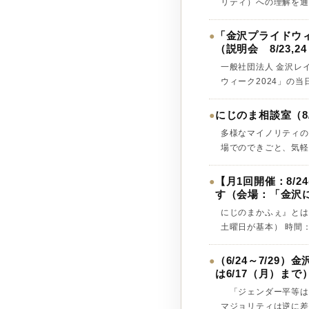
リティ）への理解を通じ
「金沢プライドウィー
●
（説明会 8/23
一般社団法人 金沢レイ
ウィーク2024」の当
にじのま相談室（8/23(
●
多様なマイノリティの
場でのできごと、気軽に相
【月1回開催：8/24
●
す（会場：「金沢
にじのまかふぇ』とは
土曜日が基本） 時間：1
（6/24～7/2
●
は6/17（月）まで
「ジェンダー平等は
マジョリティは逆に差別