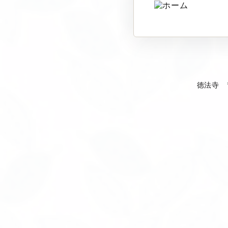
徳法寺 〒92