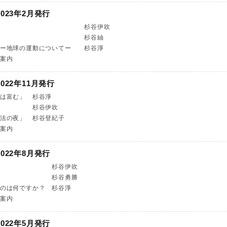
023年2月発行
のイドラ 杉谷伊吹
ち２０２２ 杉谷紬
。ー地球の運動についてー 杉谷淨
案内
022年11月発行
は富む」 杉谷淨
趣」 杉谷伊吹
法の夜」 杉谷登紀子
案内
022年8月発行
求める声 杉谷伊吹
ついて 杉谷勇勝
のは何ですか？ 杉谷淨
案内
022年5月発行