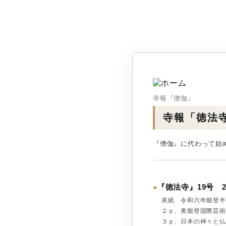
寺報『僧伽』
寺報「徳法
『僧伽』に代わって始
『徳法寺』19号 2
●
表紙 令和六年能登半
２ｐ、奥能登国際芸術祭
３ｐ、日本の神々と