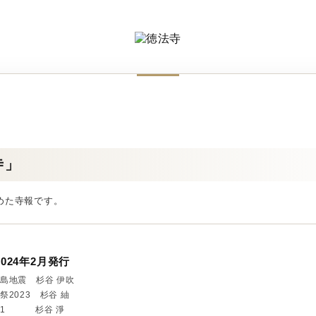
寺」
めた寺報です。
024年2月発行
島地震 杉谷 伊吹
2023 杉谷 紬
仏1 杉谷 淨