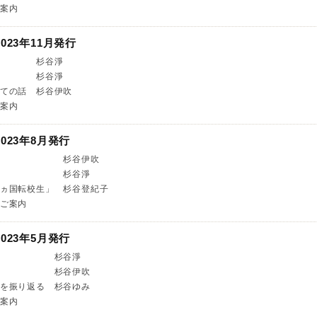
案内
023年11月発行
 杉谷淨
 杉谷淨
ての話 杉谷伊吹
案内
023年8月発行
等」 杉谷伊吹
石」 杉谷淨
ヵ国転校生」 杉谷登紀子
ご案内
023年5月発行
る場所 杉谷淨
様 杉谷伊吹
を振り返る 杉谷ゆみ
案内