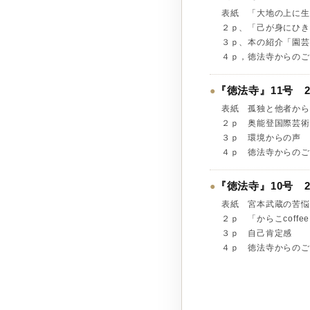
表紙 「大地の上に生
２ｐ、「己が身にひき
３ｐ、本の紹介「園芸
４ｐ，徳法寺からのご
『徳法寺』11号 2
●
表紙 孤独と他者か
２ｐ 奥能登国際芸術
３ｐ 環境から
４ｐ 徳法寺からのご
『徳法寺』10号 2
●
表紙 宮本武
２ｐ 「からこcoff
３ｐ 自己
４ｐ 徳法寺からのご