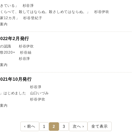
きている」 杉谷淨
くらべて、殺してはならぬ。殺さしめてはならぬ。」 杉谷伊吹
家12カ月」 杉谷登紀子
案内
022年2月発行
らの認識 杉谷伊吹
祭2020+ 杉谷紬
の声 杉谷淨
案内
021年10月発行
蔵の苦悩 杉谷淨
ee」はじめました 山口いづみ
肯定感 杉谷伊吹
案内
‹ 前へ
次へ ›
全て表示
1
2
3