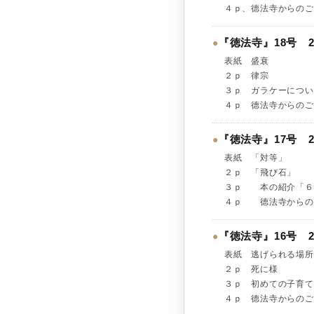
４ｐ、德法寺からのご
『徳法寺』18号 2
●
表紙 盛衰
２ｐ 律宗
３ｐ ガラケーについ
４ｐ 德法寺からのご
『徳法寺』17号 2
●
表紙 「対
２ｐ 「飛び
３ｐ 本の紹介「６
４ｐ 德法寺からの
『徳法寺』16号 2
●
表紙 逃げられ
２ｐ 死に
３ｐ 初めての子育て
４ｐ 德法寺からのご